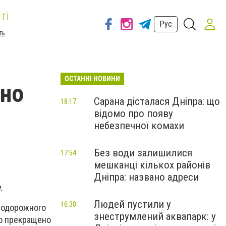
ті
Рус
ть
ОСТАННІ НОВИНИ
но
Сарана дісталася Дніпра: що
18:17
відомо про появу
небезпечної комахи
Без води залишилися
17:54
мешканці кількох районів
Дніпра: названо адреси
.
Людей пустили у
16:30
нодорожного
знеструмлений аквапарк: у
но прекращено