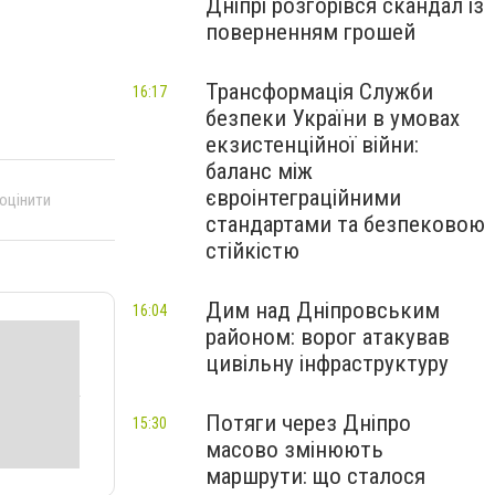
Дніпрі розгорівся скандал із
поверненням грошей
Трансформація Служби
16:17
безпеки України в умовах
екзистенційної війни:
баланс між
євроінтеграційними
 оцінити
стандартами та безпековою
стійкістю
Дим над Дніпровським
16:04
районом: ворог атакував
цивільну інфраструктуру
Потяги через Дніпро
15:30
масово змінюють
маршрути: що сталося