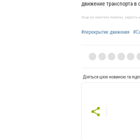
движение транспорта в 
Якщо ви помітили помилку, виділіть нео
#перекрытие движения
#С
Діліться цією новиною та підп