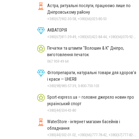
Астра, ритуальні послуги, працюємо лише по
Дніпровському району
+380(67)902-30-58, +380(66)025-80-53
АКВАТОРІЯ
+380(67)811-39-49, +380(63)422-84-44, +380(66)070-92-11
Печатки та штампи "Волошин & К" Дніпро,
виготовлення печаток
067 959 49 64
Фітопрепарати, натуральні товари для здоров'я
і краси — UHERB
+380(98)985-57-39, 0-800-750-103
Sport-express.ua – головне джерело новин про
український спорт
+380(44)534-43-80
WaterStore - інтернет магазин басейнів і
обладнання
+380(44)502-01-02, +380(66)777-78-42, +380(67)777-82-19, +380(67)890-80-80, +380(73)890-80-80, +380(44)502-01-03