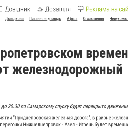
Довідник
Дозвілля
Реклама на сай
Довідкова
Питання-відповідь
Афіша
Оголошення
Нерухоміс
пропетровском времен
ют железнодорожный
30 до 20.30 по Самарскому спуску будет перекрыто движение
иятии "Приднепровская железная дорога", в районе желез
м перегонки Нижнеднепровск - Узел - Игрень будет времен