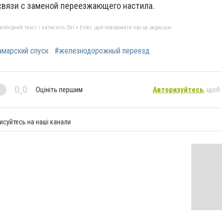
связи с заменой переезжающего настила.
бхідний текст і натисніть Ctrl + Enter, щоб повідомити про це редакцію
амарский спуск
#железнодорожный переезд
0,0
Оцініть першим
Авторизуйтесь
, щоб
исуйтесь на наші канали