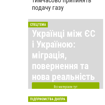
тимчасово припинять
подачу газу
СПЕЦТЕМА
Українці між ЄС
і Україною:
міграція,
повернення та
нова реальність
Всі матеріали тут
ПІДПРИЄМСТВА ДНІПРА