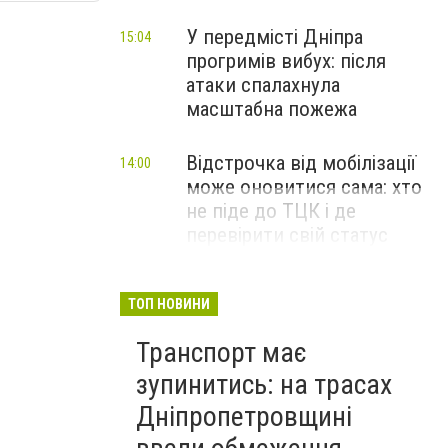
У передмісті Дніпра
15:04
прогримів вибух: після
атаки спалахнула
масштабна пожежа
Відстрочка від мобілізації
14:00
може оновитися сама: хто
не піде до ТЦК і де
перевірити свій статус
ТОП НОВИНИ
Транспорт має
зупинитись: на трасах
Дніпропетровщині