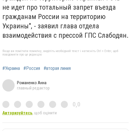
не идет про тотальный запрет въезда
гражданам России на территорию
Украины"
, - заявил глава отдела
взаимодействия с прессой ГПС Слабодян.
Якщо ви помітили помилку, виділіть необхідний текст і натисніть Ctrl + Enter, щоб
повідомити про це редакцію
#Украина
#Россия
#вторая линия
Романенко Анна
главный редактор
0,0
Авторизуйтесь
, щоб оцінити