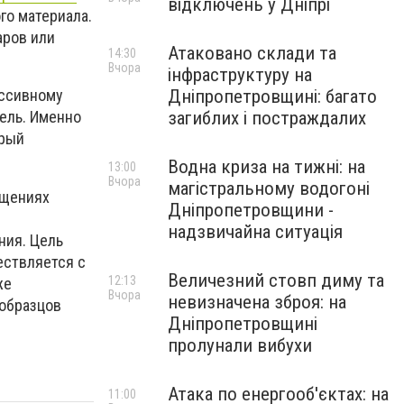
відключень у Дніпрі
го материала.
аров или
Атаковано склади та
14:30
Вчора
інфраструктуру на
Дніпропетровщині: багато
ессивному
загиблих і постраждалих
ель. Именно
орый
Водна криза на тижні: на
13:00
Вчора
магістральному водогоні
ещениях
Дніпропетровщини -
надзвичайна ситуація
ния. Цель
ествляется с
Величезний стовп диму та
12:13
же
Вчора
невизначена зброя: на
 образцов
Дніпропетровщині
пролунали вибухи
Атака по енергооб'єктах: на
11:00