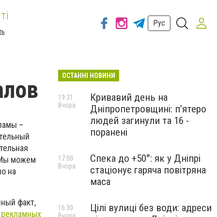
ті
Рус
ть
ОСТАННІ НОВИНИ
алов
Кривавий день на
19:31
Вчора
Дніпропетровщині: п’ятеро
людей загинули та 16 -
ламы –
поранені
ятельный
ательная
Спека до +50°: як у Дніпрі
 Мы можем
17:00
Вчора
стаціонує гаряча повітряна
о на
маса
ный факт,
Цілі вулиці без води: адреси
16:30
 рекламных
Вчора