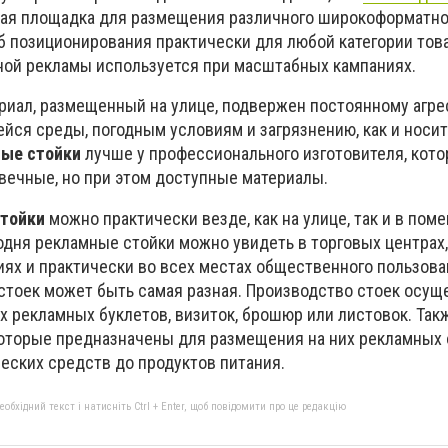
ная площадка для размещения различного широкоформатно
 позиционирования практически для любой категории тов
ой рекламы используется при масштабных кампаниях.
риал, размещенный на улице, подвержен постоянному агр
ся среды, погодным условиям и загрязнению, как и носит
ные стойки
лучше у профессионального изготовителя, кот
вечные, но при этом доступные материалы.
тойки
можно практически везде, как на улице, так и в пом
одня рекламные стойки можно увидеть в торговых центрах,
ях и практически во всех местах общественного пользова
тоек может быть самая разная. Производство стоек осущ
х рекламных буклетов, визиток, брошюр или листовок. Так
которые предназначены для размещения на них рекламных
еских средств до продуктов питания.
бхідний текст і натисніть Ctrl + Enter, щоб повідомити про це редакцію