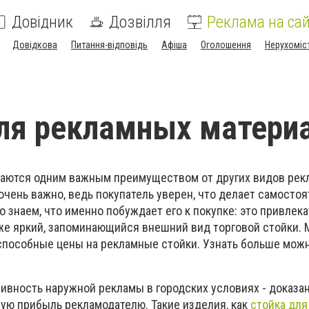
Довідник
Дозвілля
Реклама на сай
Довідкова
Питання-відповідь
Афіша
Оголошення
Нерухоміс
ля рекламных матери
чаются одним важным преимуществом от других видов рек
очень важно, ведь покупатель уверен, что делает самосто
о знаем, что именно побуждает его к покупке: это привлек
акже яркий, запоминающийся внешний вид торговой стойки.
пособные цены на рекламные стойки. Узнать больше можн
ивность наружной рекламы в городских условиях - доказан
ую прибыль рекламодателю. Такие изделия, как
стойка для