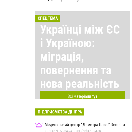
СПЕЦТЕМА
Українці між ЄС
і Україною:
міграція,
повернення та
нова реальність
Всі матеріали тут
ПІДПРИЄМСТВА ДНІПРА
Медицинский центр “Деметра Плюс” Demetra
+380(67)168-54-74, +380(66)373-94-94