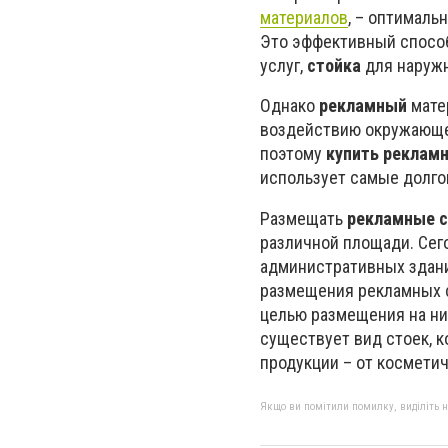
материалов
, – оптималь
Это эффективный способ
услуг,
стойка
для наружн
Однако
рекламный
мате
воздействию окружающей
поэтому
купить реклам
использует самые долго
Размещать
рекламные с
различной площади. Сег
административных здани
размещения рекламных с
целью размещения на ни
существует вид стоек, 
продукции – от косметич
Якщо ви помітили помилку, виділіть нео