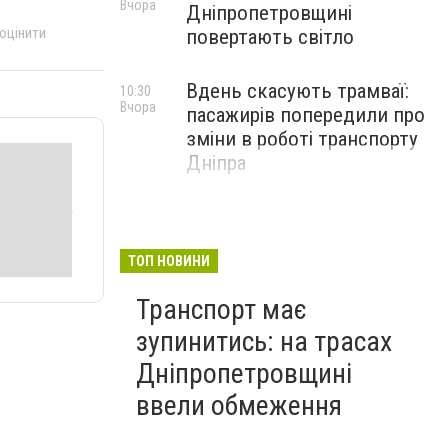
Вчора
Дніпропетровщині
 оцінити
повертають світло
Вдень скасують трамваї:
10:30
Вчора
пасажирів попередили про
зміни в роботі транспорту
Дніпра
ТОП НОВИНИ
Транспорт має
зупинитись: на трасах
Дніпропетровщині
ввели обмеження