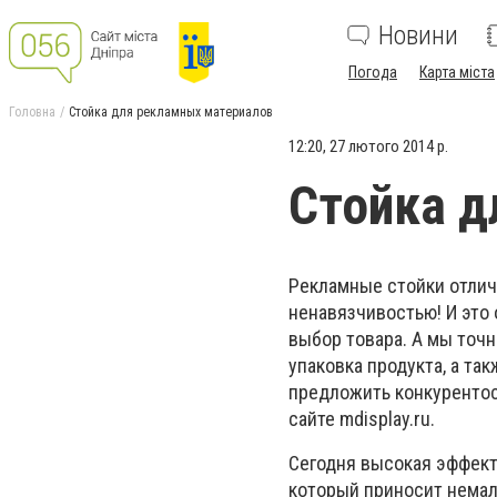
Новини
Погода
Карта міста
Головна
Стойка для рекламных материалов
12:20, 27 лютого 2014 р.
Стойка д
Рекламные стойки отли
ненавязчивостью! И это 
выбор товара. А мы точн
упаковка продукта, а т
предложить конкурентос
сайте
mdisplay.ru.
Сегодня высокая эффект
который приносит немал