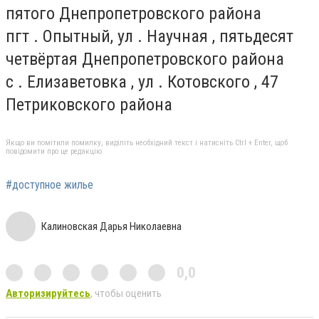
пятого Днепропетровского района
пгт . Опытный, ул . Научная , пятьдесят
четвёртая Днепропетровского района
с . Елизаветовка , ул . Котовского , 47
Петриковского района
Якщо ви помітили помилку, виділіть необхідний текст і натисніть Ctrl + Enter, щоб
повідомити про це редакцію
#доступное жилье
Калиновская Дарья Николаевна
0,0
Авторизируйтесь
, чтобы оценить