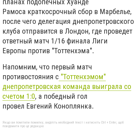
планах подопечных Хуанде
Рамоса краткосрочный сбор в Марбелье,
после чего делегация днепропетровского
клуба отправится в Лондон, где проведет
ответный матч 1/16 финала Лиги
Европы против "Тоттенхэма".
Напомним, что первый матч
противостояния с
"Тоттенхэмом"
днепропетровская команда выиграла со
счетом 1:0
, а победный гол
провел Евгений Коноплянка.
Якщо ви помітили помилку, виділіть необхідний текст і натисніть Ctrl + Enter, щоб
повідомити про це редакцію