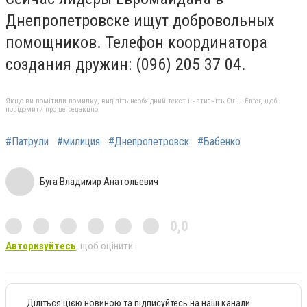
Днепропетровске ищут добровольных
помощников. Телефон координатора
создания дружин: (096) 205 37 04.
Якщо ви помітили помилку, виділіть необхідний текст і натисніть Ctrl + Enter, щоб
повідомити про це редакцію
#Патрули
#милиция
#Днепропетровск
#Бабенко
Буга Владимир Анатольевич
0,0
Авторизуйтесь
, щоб оцінити
Діліться цією новиною та підписуйтесь на наші канали