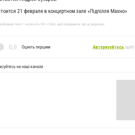
тоится 21 февраля в концертном зале «Підпілля Махно»
бхідний текст і натисніть Ctrl + Enter, щоб повідомити про це редакцію
0,0
Оцініть першим
Авторизуйтесь
, щоб
исуйтесь на наші канали