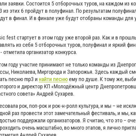
ли заявки. Состоится 5 отборочных туров, на каждом из к
 3 из этих 6 пройдут в полуфинал. По результатам полуфина
дут в финал. И в финале уже будут отобраны команды для 
ic fest стартует в этом году уже второй раз. Как и в прошл
влять из себя 5 отборочных туров, полуфинал и яркий фин
- отметила организатор конкурса.
этом году участие принимают не только команды из Днепр
дессы, Николаева, Миргорода и Запорожья. Здесь каждый с
чать песню mp3
и
найти песню
ему по душе. К тому же, выб
которого и директор КП «Молодёжный центр Днепропетров
стного совета» Андрей Сухарев.
совала рок, поп-рок и рок-н-ролл культура, и мы – не искл
дной раз провести этот замечательный фестиваль, и мы, ка
достью поддержали организаторов. Я считаю, что это – оч
роходить очень масштабно, во много этапов, я лично пригл
 отметил Андрей Сухарев.