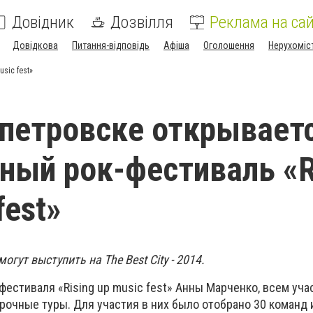
Довідник
Дозвілля
Реклама на сай
Довідкова
Питання-відповідь
Афіша
Оголошення
Нерухоміс
sic fest»
петровске открывает
ый рок-фестиваль «R
fest»
гут выступить на The Best City - 2014.
фестиваля «Rising up music fest» Анны Марченко, всем уч
очные туры. Для участия в них было отобрано 30 команд и