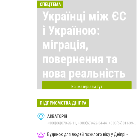
СПЕЦТЕМА
Українці між ЄС
і Україною:
міграція,
повернення та
нова реальність
Всі матеріали тут
ПІДПРИЄМСТВА ДНІПРА
АКВАТОРІЯ
+380(66)070-92-11, +380(63)422-84-44, +380(67)811-39-49
Будинок для людей похилого віку у Дніпрі -