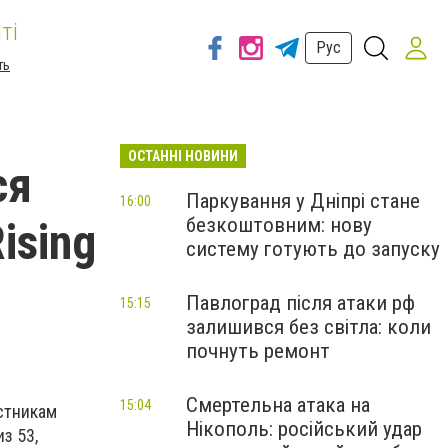
ті
Рус
ть
ОСТАННІ НОВИНИ
ся
Паркування у Дніпрі стане
16:00
безкоштовним: нову
ising
систему готують до запуску
Павлоград після атаки рф
15:15
залишився без світла: коли
почнуть ремонт
Смертельна атака на
15:04
астникам
Нікополь: російський удар
з 53,