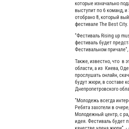
которые изначально пода
выступит по 6 команд, и
отобрано 8, который вый
фестивале The Best City.
"Фестиваль Rising up mus
фестиваль будет предста
Фестивальном причале", 
Также, известно, что в 
области, а из Киева, О
п
рослушать онлайн
,
ска
будут жюри, в составе 
Днепропетровского обла
"Молодежь всегда интере
Ребята захотели в очере
Молодежный центр, с ра
идея. Фестиваль будет п
качестве члена жюри", -