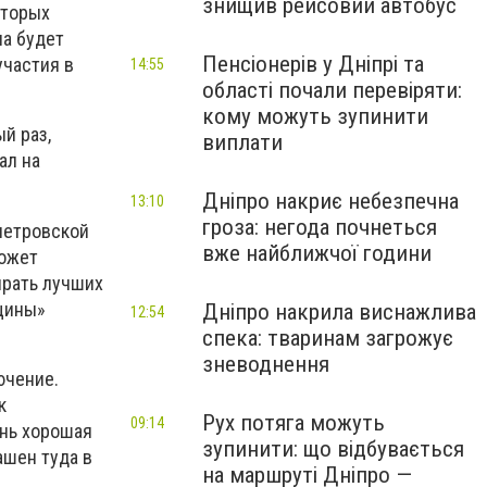
знищив рейсовий автобус
оторых
ла будет
Пенсіонерів у Дніпрі та
участия в
14:55
області почали перевіряти:
кому можуть зупинити
ый раз,
виплати
ал на
Дніпро накриє небезпечна
13:10
гроза: негода почнеться
опетровской
вже найближчої години
может
ирать лучших
щины»
Дніпро накрила виснажлива
12:54
спека: тваринам загрожує
зневоднення
ючение.
к
Рух потяга можуть
09:14
ень хорошая
зупинити: що відбувається
ашен туда в
на маршруті Дніпро —