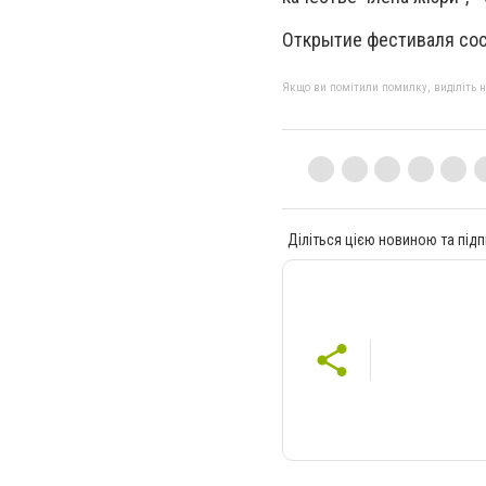
Открытие фестиваля сос
Якщо ви помітили помилку, виділіть нео
Діліться цією новиною та підп