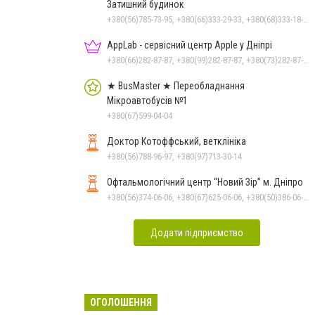
Затишний будинок
+380(56)785-73-95, +380(66)333-29-33, +380(68)333-18-33
AppLab - сервісний центр Apple у Дніпрі
+380(66)282-87-87, +380(99)282-87-87, +380(73)282-87-87
★ BusMaster ★ Переобладнання
Мікроавтобусів №1
+380(67)599-04-04
Доктор Котоффський, ветклініка
+380(56)788-96-97, +380(97)713-30-14
Офтальмологічний центр “Новий Зір” м. Дніпро
+380(56)374-06-06, +380(67)625-06-06, +380(50)386-06-06
Додати підприємство
ОГОЛОШЕННЯ