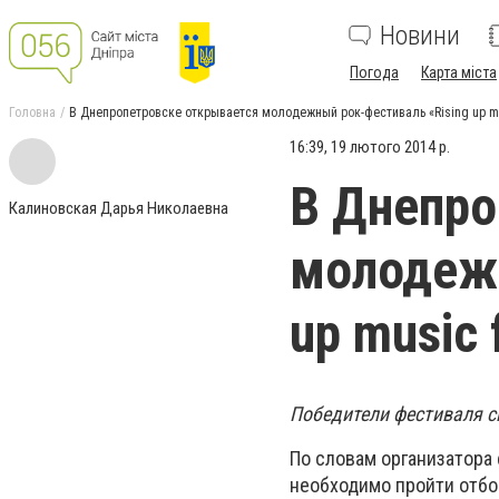
Новини
Погода
Карта міста
Головна
В Днепропетровске открывается молодежный рок-фестиваль «Rising up mu
16:39, 19 лютого 2014 р.
В Днепро
Калиновская Дарья Николаевна
молодежн
up music 
Победители фестиваля смо
По словам организатора 
необходимо пройти отбор