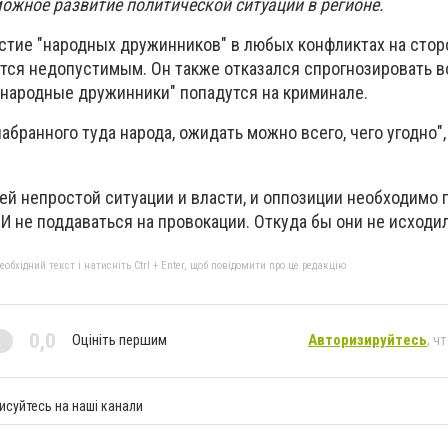
жное развитие политической ситуации в регионе.
астие "народных дружинников" в любых конфликтах на стор
тся недопустимым. Он также отказался спрогнозировать 
 "народные дружинники" попадутся на криминале.
абранного туда народа, ожидать можно всего, чего угодно",
ей непростой ситуации и власти, и оппозиции необходимо 
И не поддаваться на провокации. Откуда бы они не исходил
бхідний текст і натисніть Ctrl + Enter, щоб повідомити про це редакцію
0,0
Оцініть першим
Авторизируйтесь
, ч
исуйтесь на наші канали