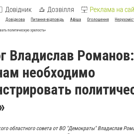
Довідник
Дозвілля
Реклама на сай
Довідкова
Питання-відповідь
Афіша
Оголошення
Нерухоміс
вать политическую зрелость»
г Владислав Романов:
нам необходимо
стрировать политиче
»
ого областного совета от ВО "Демократы" Владислав Ром