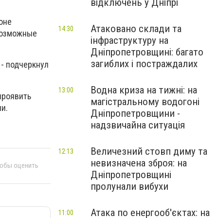
відключень у Дніпрі
оне
Атаковано склади та
14:30
возможные
інфраструктуру на
Дніпропетровщині: багато
загиблих і постраждалих
 - подчеркнул
Водна криза на тижні: на
13:00
проявить
магістральному водогоні
и.
Дніпропетровщини -
надзвичайна ситуація
Величезний стовп диму та
12:13
невизначена зброя: на
тобы оценить
Дніпропетровщині
пролунали вибухи
Атака по енергооб'єктах: на
11:00