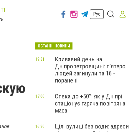
ті
Рус
ть
ОСТАННІ НОВИНИ
Кривавий день на
19:31
Дніпропетровщині: п’ятеро
людей загинули та 16 -
поранені
скую
Спека до +50°: як у Дніпрі
17:00
стаціонує гаряча повітряна
маса
Цілі вулиці без води: адреси
анов
16:30