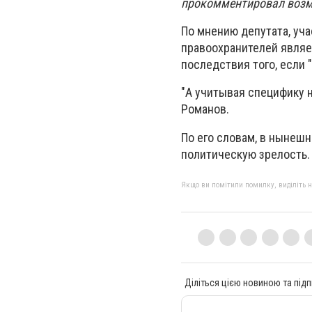
прокомментировал возмо
По мнению депутата, уч
правоохранителей являе
последствия того, если
"А учитывая специфику н
Романов.
По его словам, в нынешн
политическую зрелость. 
Якщо ви помітили помилку, виділіть нео
Діліться цією новиною та підп