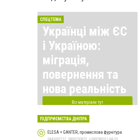
СПЕЦТЕМА
Українці між ЄС
і Україною:
міграція,
повернення та
нова реальність
Всі матеріали тут
ПІДПРИЄМСТВА ДНІПРА
ELESA + GANTER, промислова фурнітура
0443002212, 0800750875, +380(98)011-84-55