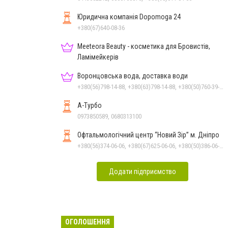
Юридична компанія Dopomoga 24
+380(67)640-08-36
Meeteora Beauty - косметика для Бровистів,
Ламімейкерів
Воронцовська вода, доставка води
+380(56)798-14-88, +380(63)798-14-88, +380(50)760-39-90, +380(98)555-69-44
А-Турбо
0973850589, 0680313100
Офтальмологічний центр “Новий Зір” м. Дніпро
+380(56)374-06-06, +380(67)625-06-06, +380(50)386-06-06
Додати підприємство
ОГОЛОШЕННЯ