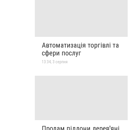
Автоматизація торгівлі та
сфери послуг
13:34, 3 серпня
Продам піддони дерев'яні