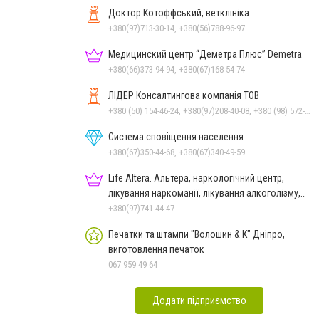
Доктор Котоффський, ветклініка
+380(97)713-30-14, +380(56)788-96-97
Медицинский центр “Деметра Плюс” Demetra
+380(66)373-94-94, +380(67)168-54-74
ЛІДЕР Консалтингова компанія ТОВ
+380 (50) 154-46-24, +380(97)208-40-08, +380 (98) 572-24-00, +380 (56) 373-40-02
Система сповіщення населення
+380(67)350-44-68, +380(67)340-49-59
Life Altera. Альтера, наркологічний центр,
лікування наркоманії, лікування алкоголізму,
зняття ломки
+380(97)741-44-47
Печатки та штампи "Волошин & К" Дніпро,
виготовлення печаток
067 959 49 64
Додати підприємство