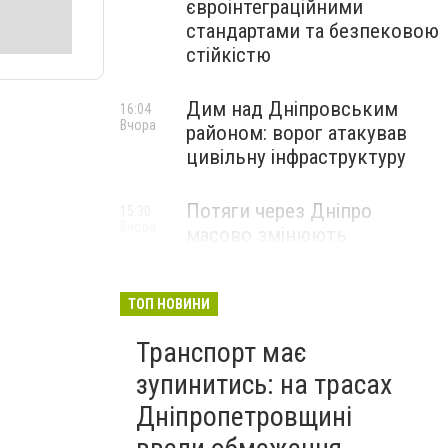
євроінтеграційними
стандартами та безпековою
стійкістю
Дим над Дніпровським
16:04
Вчора
районом: ворог атакував
цивільну інфраструктуру
Потяги через Дніпро
15:30
Вчора
масово змінюють
маршрути: що сталося
ТОП НОВИНИ
Транспорт має
зупинитись: на трасах
Дніпропетровщині