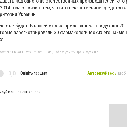
одавать йод одного из отечественных производителей. Это
2014 года в связи с тем, что это лекарственное средство 
рритории Украины.
еках не будет. В нашей стране представлена продукция 20
торые зарегистрировали 30 фармакологических его наимено
о..
бхідний текст і натисніть Ctrl + Enter, щоб повідомити про це редакцію
0,0
Оцініть першим
Авторизуйтесь
, щоб
исуйтесь на наші канали