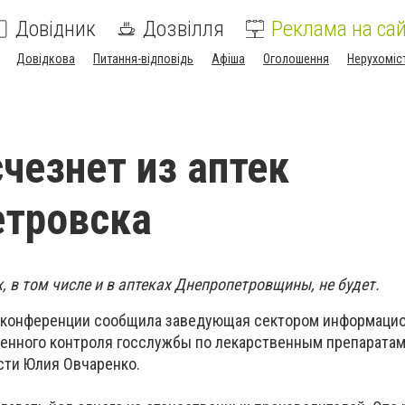
Довідник
Дозвілля
Реклама на сай
Довідкова
Питання-відповідь
Афіша
Оголошення
Нерухоміс
счезнет из аптек
етровска
, в том числе и в аптеках Днепропетровщины, не будет.
с-конференции сообщила заведующая сектором информаци
енного контроля госслужбы по лекарственным препаратам
сти Юлия Овчаренко.