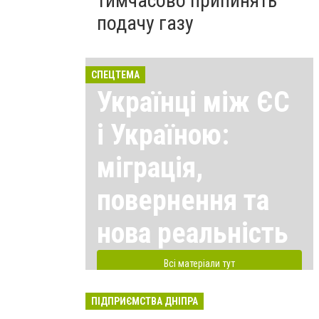
тимчасово припинять
подачу газу
СПЕЦТЕМА
Українці між ЄС
і Україною:
міграція,
повернення та
нова реальність
Всі матеріали тут
ПІДПРИЄМСТВА ДНІПРА