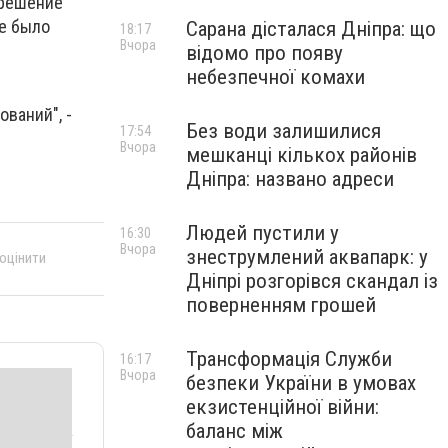
 решение
не было
Сарана дісталася Дніпра: що
18:17
Вчора
відомо про появу
небезпечної комахи
ваний", -
Без води залишилися
17:54
Вчора
мешканці кількох районів
Дніпра: названо адреси
Людей пустили у
16:30
Вчора
знеструмлений аквапарк: у
 оцінити
Дніпрі розгорівся скандал із
поверненням грошей
Трансформація Служби
16:17
Вчора
безпеки України в умовах
екзистенційної війни:
баланс між