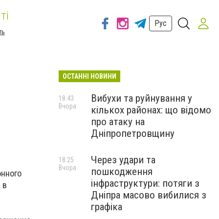
ті
Рус
ть
ОСТАННІ НОВИНИ
Вибухи та руйнування у
18:43
Вчора
кількох районах: що відомо
про атаку на
Дніпропетровщину
Через удари та
18:25
Вчора
пошкодження
онного
інфраструктури: потяги з
 в
Дніпра масово вибилися з
графіка