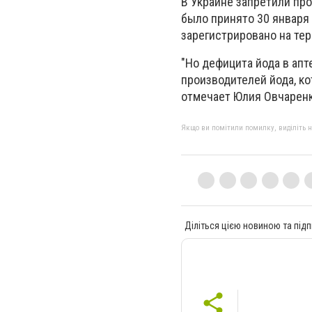
В Украине запретили пр
было принято 30 января 
зарегистрировано на те
"Но дефицита йода в апт
производителей йода, ко
отмечает Юлия Овчаренк
Якщо ви помітили помилку, виділіть нео
Діліться цією новиною та підп