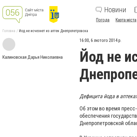
Новини
Погода
Карта міста
Головна
Йод не исчезнет из аптек Днепропетровска
16:00, 6 лютого 2014 р.
Йод не и
Калиновская Дарья Николаевна
Днепроп
Дефицита йода в аптеках
Об этом во время прес
обеспечения государств
Днепропетровской обла