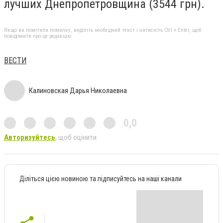
лучших Днепропетровщина (3544 грн).
Якщо ви помітили помилку, виділіть необхідний текст і натисніть Ctrl + Enter, щоб
повідомити про це редакцію
ВЕСТИ
Калиновская Дарья Николаевна
0,0
Авторизуйтесь
, щоб оцінити
Діліться цією новиною та підписуйтесь на наші канали