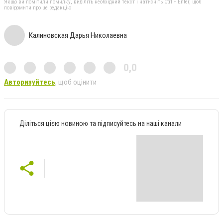
Якщо ви помітили помилку, виділіть необхідний текст і натисніть Ctrl + Enter, щоб
повідомити про це редакцію
Калиновская Дарья Николаевна
0,0
Авторизуйтесь
, щоб оцінити
Діліться цією новиною та підписуйтесь на наші канали