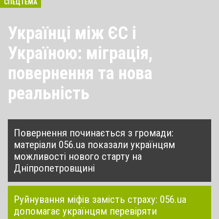
СПЕЦТЕМА
Українці між ЄС і
Україною: міграція,
повернення та нова
реальність
Повернення починається з громади:
матеріали 056.ua показали українцям
можливості нового старту на
Дніпропетровщині
Руйнування міфів замість страху: 056.ua
допомагає українцям перевіряти