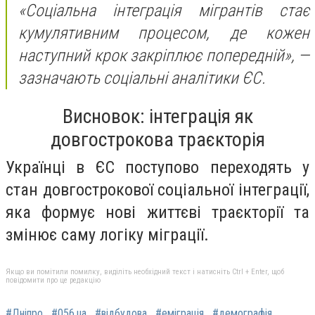
«Соціальна інтеграція мігрантів стає
кумулятивним процесом, де кожен
наступний крок закріплює попередній»,
—
зазначають соціальні аналітики ЄС.
Висновок: інтеграція як
довгострокова траєкторія
Українці в ЄС поступово переходять у
стан довгострокової соціальної інтеграції,
яка формує нові життєві траєкторії та
змінює саму логіку міграції.
Якщо ви помітили помилку, виділіть необхідний текст і натисніть Ctrl + Enter, щоб
повідомити про це редакцію
#Дніпро
#056.ua
#відбудова
#еміграція
#демографія