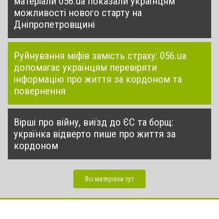
матеріали 056.ua показали українцям
можливості нового старту на
Дніпропетровщині
Руйнування міфів замість страху: 056.ua
допомагає українцям перевіряти
інформацію про життя за кордоном та
повернення
Вірші про війну, виїзд до ЄС та борщ:
українка відверто пише про життя за
кордоном
Всі матеріали тут