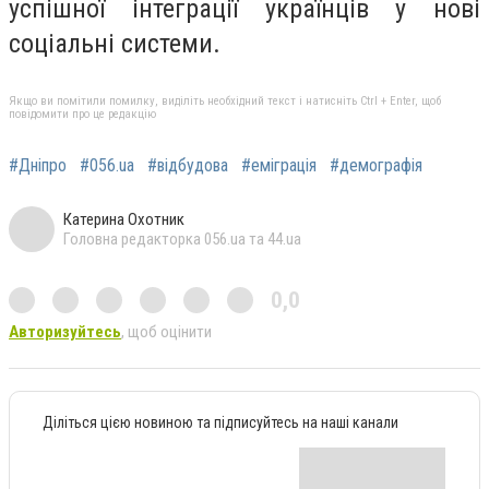
успішної інтеграції українців у нові
соціальні системи.
Якщо ви помітили помилку, виділіть необхідний текст і натисніть Ctrl + Enter, щоб
повідомити про це редакцію
#Дніпро
#056.ua
#відбудова
#еміграція
#демографія
Катерина Охотник
Головна редакторка 056.ua та 44.ua
0,0
Авторизуйтесь
, щоб оцінити
Діліться цією новиною та підписуйтесь на наші канали