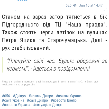
Станом на зараз затор тягнеться в бік
Підгороднього від ТЦ "Наша правда".
Також стоять черги автівок на вулицях
Петра Яцика та Старочумацька. Далі -
рух стабілізований.
"Плануйте свій час. Будьте обережні за
кермом!", -
йдеться в повідомленні.
Якщо ви помітили помилку, виділіть необхідний текст і натисніть Ctrl + Enter, щоб
повідомити про це редакцію
#056
#Дніпро
#новини Дніпро
#новини Україна
#сайт Україна
#сайт Дніпро
#новости Днепр
#новости Украина
#ситуація в Дніпрі