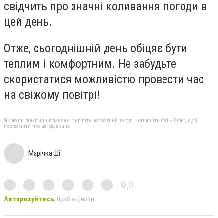
свідчить про значні коливання погоди в
цей день.
Отже, сьогоднішній день обіцяє бути
теплим і комфортним. Не забудьте
скористатися можливістю провести час
на свіжому повітрі!
Якщо ви помітили помилку, виділіть необхідний текст і натисніть Ctrl + Enter, щоб
повідомити про це редакцію
Марічка Ші
0,0
Авторизуйтесь
, щоб оцінити