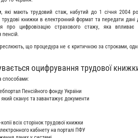
, які мають трудовий стаж, набутий до 1 січня 2004 ро
і трудові книжки в електронний формат та передати дані 
ся про цифровізацію страхового стажу, яка впливає 
 пенсій.
реслюють, що процедура не є критичною за строками, одна
увається оцифрування трудової книжк
а способами:
ебпортал Пенсійного фонду України
 який сканує та завантажує документи
-копії всіх сторінок трудової книжки
електронного кабінету на порталі ПФУ
ження даних у системі