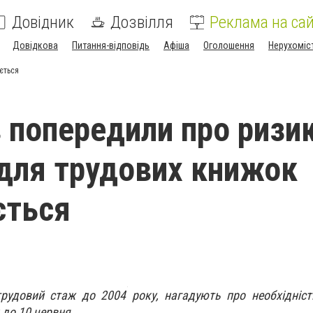
Довідник
Дозвілля
Реклама на сай
Довідкова
Питання-відповідь
Афіша
Оголошення
Нерухоміс
ється
в попередили про ризи
для трудових книжок
ється
трудовий стаж до 2004 року, нагадують про необхідніс
 до 10 червня.