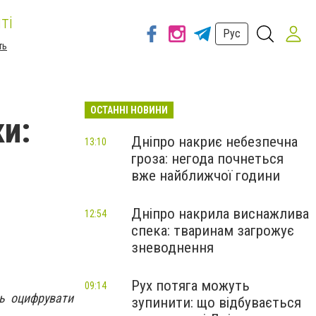
ті
Рус
ть
ОСТАННІ НОВИНИ
ки:
Дніпро накриє небезпечна
13:10
гроза: негода почнеться
вже найближчої години
Дніпро накрила виснажлива
12:54
спека: тваринам загрожує
зневоднення
Рух потяга можуть
09:14
ть оцифрувати
зупинити: що відбувається