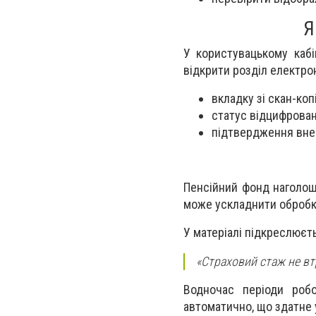
Я
У користувацькому кабі
відкрити розділ електро
вкладку зі скан-коп
статус відцифрова
підтвердження вне
Пенсійний фонд наголошу
може ускладнити обробк
У матеріалі підкреслюєт
«Страховий стаж не вт
Водночас періоди роб
автоматично, що здатне 