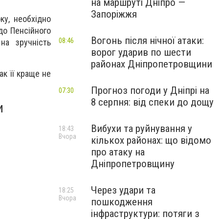
на маршруті Дніпро —
Запоріжжя
ку, необхідно
до Пенсійного
Вогонь після нічної атаки:
08:46
на зручність
ворог ударив по шести
районах Дніпропетровщини
к її краще не
Прогноз погоди у Дніпрі на
07:30
8 серпня: від спеки до дощу
и
Вибухи та руйнування у
18:43
Вчора
кількох районах: що відомо
про атаку на
Дніпропетровщину
Через удари та
18:25
Вчора
пошкодження
інфраструктури: потяги з