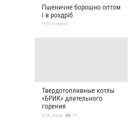
Пшеничне борошно оптом
і в роздріб
11:55, 3 серпня
Твердотопливные котлы
«БРИК» длительного
горения
14
07:41, Вчора