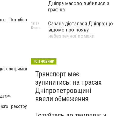
Дніпра масово вибилися з
графіка
нта. Потрібно
Сарана дісталася Дніпра: що
18:17
Вчора
відомо про появу
небезпечної комахи
ТОП НОВИНИ
днак затримка
Транспорт має
зупинитись: на трасах
Дніпропетровщині
дати».
ввели обмеження
ного реєстру
Готуйтесь до темряви: у