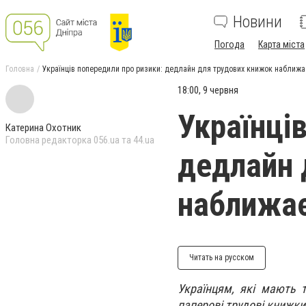
Новини
Погода
Карта міста
Головна
Українців попередили про ризики: дедлайн для трудових книжок наближа
18:00, 9 червня
Українці
Катерина Охотник
Головна редакторка 056.ua та 44.ua
дедлайн 
наближа
Читать на русском
Українцям, які мають 
паперові трудові книжки