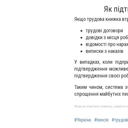
Як підт
Якщо трудова книжка вт
трудові договори
довідки з місця ро
відомості про нара
виписки з наказів
У випадках, коли підпр
підтвердження можливе 
підтвердження своєї ро
Таким чином, система з
спрощення майбутніх пе
Якщо ви помітили помилку, виділіть нео
#Україна
#пенсія
#трудов