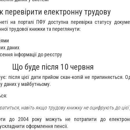
к перевірити електронну трудову
неті на порталі ПФУ доступна перевірка статусу докуме
нної трудової книжки та переглянути:
іями
них даних
сення інформації до реєстру
Що буде після 10 червня
є: після цієї дати прийом скан-копій не припиняється. О
у даних у майбутньому.
ься:
ратиться, навіть якщо трудову книжку не оцифрують до цієї 
оти до 2004 року можуть не потрапити до електрон
ускладнити оформлення пенсії.