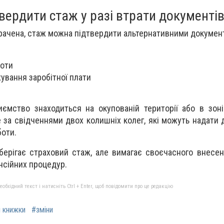
вердити стаж у разі втрати документі
рачена, стаж можна підтвердити альтернативними докумен
боти
хування заробітної плати
иємство знаходиться на окупованій території або в зоні
за свідченнями двох колишніх колег, які можуть надати 
боти.
берігає страховий стаж, але вимагає своєчасного внесе
нсійних процедур.
бхідний текст і натисніть Ctrl + Enter, щоб повідомити про це редакцію
і книжки
#зміни