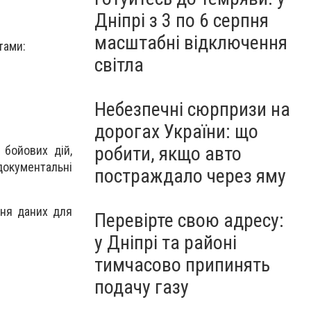
Дніпрі з 3 по 6 серпня
в
масштабні відключення
тами:
світла
Небезпечні сюрпризи на
дорогах України: що
робити, якщо авто
 бойових дій,
документальні
постраждало через яму
ння даних для
Перевірте свою адресу:
у Дніпрі та районі
тимчасово припинять
подачу газу