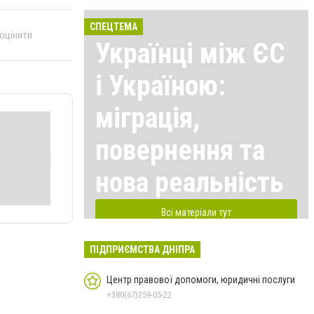
СПЕЦТЕМА
 оцінити
Українці між ЄС
і Україною:
міграція,
повернення та
нова реальність
Всі матеріали тут
ПІДПРИЄМСТВА ДНІПРА
Центр правової допомоги, юридичні послуги
+380(67)259-05-22