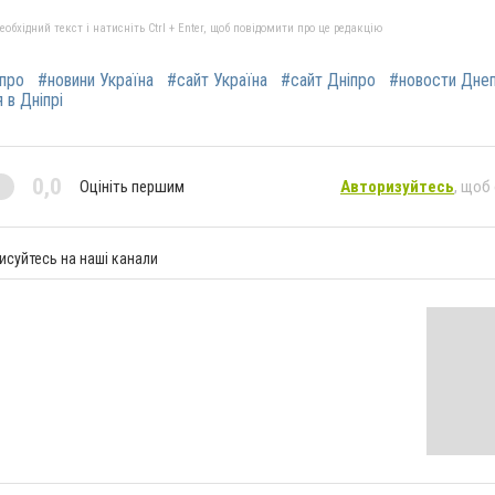
бхідний текст і натисніть Ctrl + Enter, щоб повідомити про це редакцію
іпро
#новини Україна
#сайт Україна
#сайт Дніпро
#новости Дне
 в Дніпрі
0,0
Оцініть першим
Авторизуйтесь
, щоб
исуйтесь на наші канали