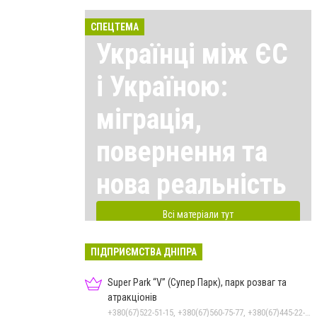
СПЕЦТЕМА
Українці між ЄС
і Україною:
міграція,
повернення та
нова реальність
Всі матеріали тут
ПІДПРИЄМСТВА ДНІПРА
Super Park “V” (Супер Парк), парк розваг та
атракціонів
+380(67)522-51-15, +380(67)560-75-77, +380(67)445-22-22, +380(67)720-07-57