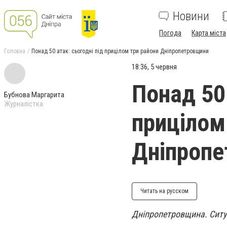
Новини
Погода
Карта міста
Головна
Понад 50 атак: сьогодні під прицілом три райони Дніпропетровщини
18:36, 5 червня
Понад 50 
Бубнова Маргарита
Журналістка
прицілом
Дніпроп
Читать на русском
Дніпропетровщина. Ситуа