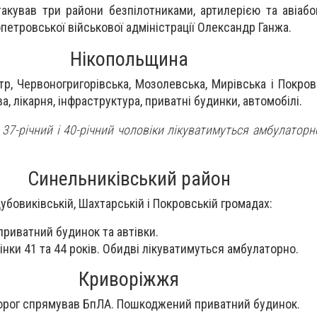
такував три райони безпілотниками, артилерією та авіаб
петровської військової адміністрації Олександр Ганжа.
Нікопольщина
р, Червоногригорівська, Мозолевська, Мирівська і Покров
 лікарня, інфраструктура, приватні будинки, автомобілі.
 37-річний і 40-річний чоловіки лікуватимуться амбулаторно
Синельниківський район
убовиківській, Шахтарській і Покровській громадах:
приватний будинок та автівки.
інки 41 та 44 років. Обидві лікуватимуться амбулаторно.
Криворіжжя
ворог спрямував БпЛА. Пошкоджений приватний будинок.