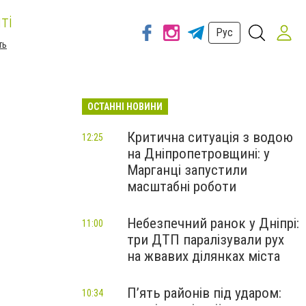
ті
Рус
ть
ОСТАННІ НОВИНИ
Критична ситуація з водою
12:25
на Дніпропетровщині: у
Марганці запустили
масштабні роботи
Небезпечний ранок у Дніпрі:
11:00
три ДТП паралізували рух
на жвавих ділянках міста
П’ять районів під ударом:
10:34