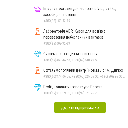
Інтернет-магазин для чоловіків Viagrushka,
засоби для потенції
+380(98)159-52-39
Лабораторія ADR, Курси для водіїв з
перевезення небезпечних вантажів
+380(99)002-32-33
Система сповіщення населення
+380(67)350-44-68, +380(67)340-49-59
Офтальмологічний центр “Новий Зір” м. Дніпро
+380(56)374-06-06, +380(67)625-06-06, +380(50)386-06-06
Profit, консалтингова група Профіт
+380(67)910-19-61, +380(97)671-76-76
Додати підприємство