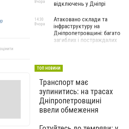
Вчора
відключень у Дніпрі
Атаковано склади та
14:30
пр
Вчора
інфраструктуру на
Дніпропетровщині: багато
загиблих і постраждалих
 оцінити
ТОП НОВИНИ
Транспорт має
зупинитись: на трасах
Дніпропетровщині
ввели обмеження
Готуйтесь до темряви: у