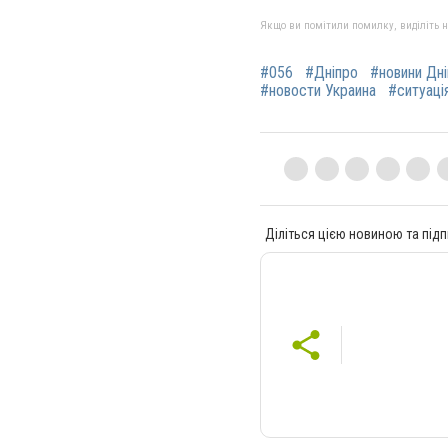
Якщо ви помітили помилку, виділіть нео
#056
#Дніпро
#новини Дн
#новости Украина
#ситуація
Діліться цією новиною та підп