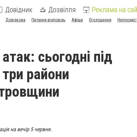
Довідник
Дозвілля
Реклама на сай
Довідкова
Питання-відповідь
Афіша
Оголошення
Нерухоміс
атак: сьогодні під
 три райони
етровщини
ція на вечір 5 червня.