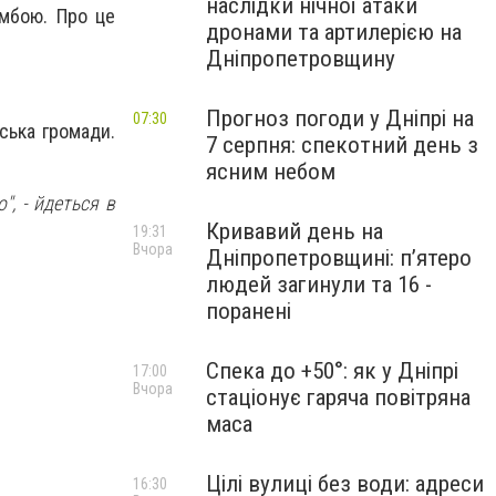
наслідки нічної атаки
омбою. Про це
дронами та артилерією на
Дніпропетровщину
Прогноз погоди у Дніпрі на
07:30
ська громади.
7 серпня: спекотний день з
ясним небом
",
- йдеться в
Кривавий день на
19:31
Вчора
Дніпропетровщині: п’ятеро
людей загинули та 16 -
поранені
Спека до +50°: як у Дніпрі
17:00
Вчора
стаціонує гаряча повітряна
маса
Цілі вулиці без води: адреси
16:30