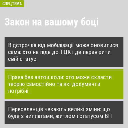
СПЕЦТЕМА
Закон на вашому боці
Відстрочка від мобілізації може оновитися
сама: хто не піде до ТЦК і де перевірити
свій статус
Права без автошколи: хто може скласти
теорію самостійно та які документи
потрібні
Переселенців чекають великі зміни: що
буде з виплатами, житлом і статусом ВП