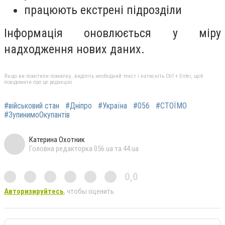
працюють екстрені підрозділи
Інформація оновлюється у міру
надходження нових даних.
Якщо ви помітили помилку, виділіть необхідний текст і натисніть Ctrl + Enter, щоб
повідомити про це редакцію
#військовий стан
#Дніпро
#Україна
#056
#СТОЇМО
#ЗупинимоОкупантів
Катерина Охотник
Головна редакторка 056.ua та 44.ua
0,0
Авторизируйтесь
, чтобы оценить