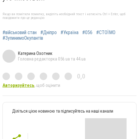
Якщо ви помітили помилку, виділіть необхідний текст і натисніть Ctrl + Enter, щоб
повідомити про це редакцію
#військовий стан
#Дніпро
#Україна
#056
#СТОЇМО
#ЗупинимоОкупантів
Катерина Охотник
Головна редакторка 056.ua та 44.ua
0,0
Авторизуйтесь
, щоб оцінити
Діліться цією новиною та підписуйтесь на наші канали