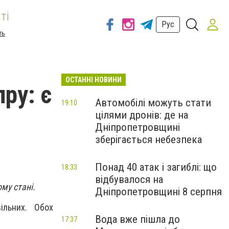
ті
Рус
ть
ОСТАННІ НОВИНИ
ру: є
Автомобілі можуть стати
19:10
цілями дронів: де на
Дніпропетровщині
зберігається небезпека
Понад 40 атак і загиблі: що
18:33
відбувалося на
му стані.
Дніпропетровщині 8 серпня
ільних. Обох
Вода вже пішла до
17:37