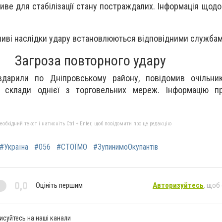
иве для стабілізації стану постраждалих. Інформація щодо
ливі наслідки удару встановлюються відповідними службам
Загроза повторного удару
вдарили по Дніпровському району, повідомив очільни
я склади однієї з торговельних мереж. Інформацію п
бхідний текст і натисніть Ctrl + Enter, щоб повідомити про це редакцію
#Україна
#056
#СТОЇМО
#ЗупинимоОкупантів
0,0
Оцініть першим
Авторизуйтесь
, щоб
исуйтесь на наші канали