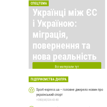
СПЕЦТЕМА
Українці між ЄС
і Україною:
міграція,
повернення та
нова реальність
Всі матеріали тут
ПІДПРИЄМСТВА ДНІПРА
Sport-express.ua – головне джерело новин про
український спорт
+380(44)534-43-80