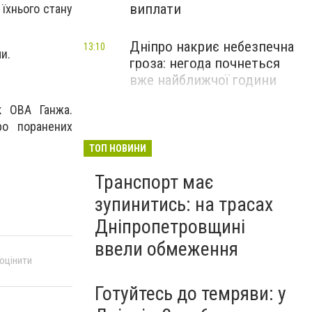
виплати
 їхнього стану
Дніпро накриє небезпечна
13:10
и.
гроза: негода почнеться
вже найближчої години
к ОВА Ганжа.
ро поранених
ТОП НОВИНИ
Транспорт має
зупинитись: на трасах
Дніпропетровщині
ввели обмеження
 оцінити
Готуйтесь до темряви: у