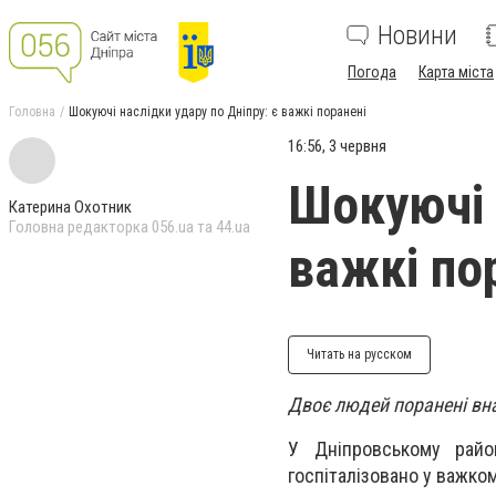
Новини
Погода
Карта міста
Головна
Шокуючі наслідки удару по Дніпру: є важкі поранені
16:56, 3 червня
Шокуючі 
Катерина Охотник
Головна редакторка 056.ua та 44.ua
важкі по
Читать на русском
Двоє людей поранені вна
У Дніпровському райо
госпіталізовано у важком