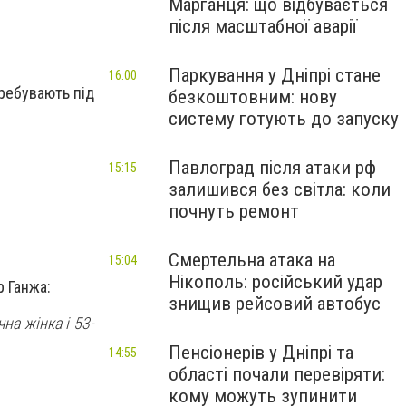
Марганця: що відбувається
після масштабної аварії
Паркування у Дніпрі стане
16:00
еребувають під
безкоштовним: нову
систему готують до запуску
Павлоград після атаки рф
15:15
залишився без світла: коли
почнуть ремонт
Смертельна атака на
15:04
Нікополь: російський удар
р Ганжа:
знищив рейсовий автобус
на жінка і 53-
Пенсіонерів у Дніпрі та
14:55
області почали перевіряти:
кому можуть зупинити