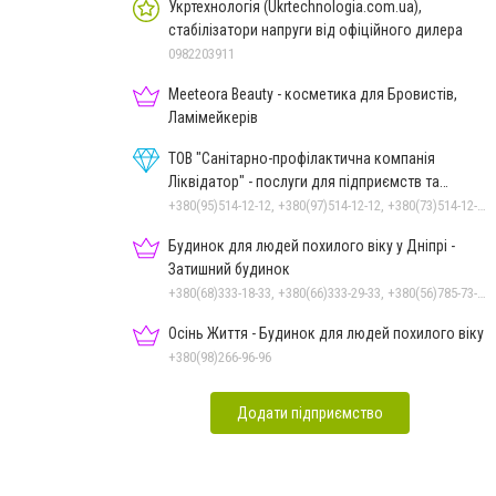
Укртехнологія (Ukrtechnologia.com.ua),
стабілізатори напруги від офіційного дилера
0982203911
Meeteora Beauty - косметика для Бровистів,
Ламімейкерів
ТОВ "Санітарно-профілактична компанія
Ліквідатор" - послуги для підприємств та
населення
+380(95)514-12-12, +380(97)514-12-12, +380(73)514-12-12
Будинок для людей похилого віку у Дніпрі -
Затишний будинок
+380(68)333-18-33, +380(66)333-29-33, +380(56)785-73-95
Осінь Життя - Будинок для людей похилого віку
+380(98)266-96-96
Додати підприємство