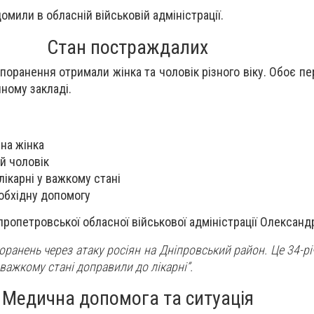
омили в обласній військовій адміністрації.
Стан постраждалих
поранення отримали жінка та чоловік різного віку. Обоє п
чному закладі.
на жінка
й чоловік
лікарні у важкому стані
обхідну допомогу
пропетровської обласної військової адміністрації Олександ
ранень через атаку росіян на Дніпровський район. Це 34-річ
 важкому стані доправили до лікарні”.
Медична допомога та ситуація