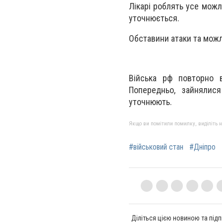
Лікарі роблять усе можл
уточнюється.
Обставини атаки та мож
Війська рф повторно 
Попередньо, зайнялис
уточнюють.
Якщо ви помітили помилку, виділіть нео
#військовий стан
#Дніпро
Діліться цією новиною та підп