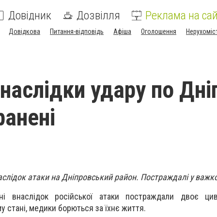
Довідник
Дозвілля
Реклама на сай
Довідкова
Питання-відповідь
Афіша
Оголошення
Нерухоміс
наслідки удару по Дніп
ранені
слідок атаки на Дніпровський район. Постраждалі у важко
ні внаслідок російської атаки постраждали двоє цив
у стані, медики борються за їхнє життя.