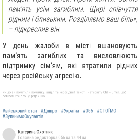
пам’ять усім загиблим. Щирі співчуття
рідним і близьким. Розділяємо ваш біль»,
– підкреслив він.
У день жалоби в місті вшановують
пам’ять загиблих та висловлюють
підтримку сім’ям, які втратили рідних
через російську агресію.
Якщо ви помітили помилку, виділіть необхідний текст і натисніть Ctrl + Enter, щоб
повідомити про це редакцію
#військовий стан
#Дніпро
#Україна
#056
#СТОЇМО
#ЗупинимоОкупантів
Катерина Охотник
Головна редакторка 056.ua та 44.ua