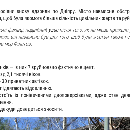
осіяни знову вдарили по Дніпру. Місто навмисне обстр
 щоб була якомога більша кількість цивільних жертв та руй
ьні фахівці, подвійний удар після того, як на місце приїхали
ники, він навмисно був для того, щоб були жертви також і 
в мер Філатов.
:
нків — із них 7 зруйновано фактично вщент.
д 2,1 тисячі вікон.
 30 приватних автівок.
 підлягають відселенню.
тоїть із понівеченими двоповерхівками, адже стан дея
лення.
одекуди доведеться зносити.