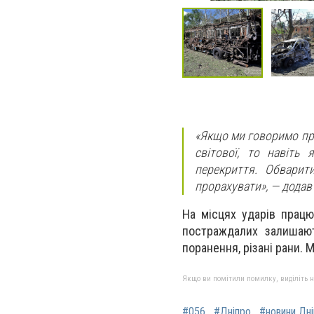
«Якщо ми говоримо про
світової, то навіть
перекриття. Обварит
прорахувати»,
— додав 
На місцях ударів працю
постраждалих залишают
поранення, різані рани. 
Якщо ви помітили помилку, виділіть нео
#056
#Дніпро
#новини Дн