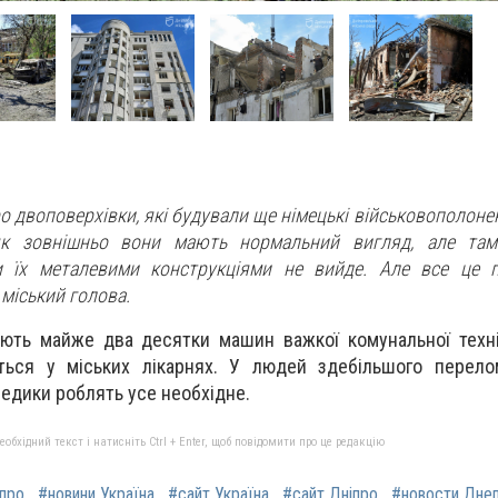
 двоповерхівки, які будували ще німецькі військовополонен
 як зовнішньо вони мають нормальний вигляд, але там
и їх металевими конструкціями не вийде. Але все це п
міський голова.
ють майже два десятки машин важкої комунальної техні
ься у міських лікарнях. У людей здебільшого перелом
Медики роблять усе необхідне.
бхідний текст і натисніть Ctrl + Enter, щоб повідомити про це редакцію
іпро
#новини Україна
#сайт Україна
#сайт Дніпро
#новости Дне