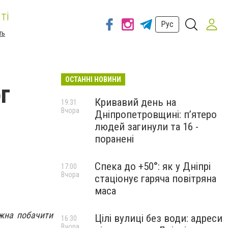
ті
Рус
ть
ОСТАННІ НОВИНИ
г
Кривавий день на
19:31
Вчора
Дніпропетровщині: п’ятеро
людей загинули та 16 -
поранені
Спека до +50°: як у Дніпрі
17:00
Вчора
стаціонує гаряча повітряна
маса
ожна побачити
Цілі вулиці без води: адреси
16:30
Вчора