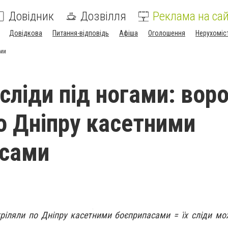
Довідник
Дозвілля
Реклама на сай
Довідкова
Питання-відповідь
Афіша
Оголошення
Нерухоміс
ами
сліди під ногами: воро
о Дніпру касетними
асами
ріляли по Дніпру касетними боєприпасами = їх сліди м