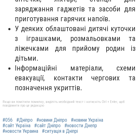
заряджання гаджетів та засоби для
приготування гарячих напоїв.
У деяких облаштовані дитячі куточки
з іграшками, розмальовками та
ліжечками для прийому родин із
дітьми.
Інформаційні матеріали, схеми
евакуації, контакти чергових та
позначення укриттів.
Якщо ви помітили помилку, виділіть необхідний текст і натисніть Ctrl + Enter, щоб
повідомити про це редакцію
#056
#Дніпро
#новини Дніпро
#новини Україна
#сайт Україна
#сайт Дніпро
#новости Днепр
#новости Украина
#ситуація в Дніпрі