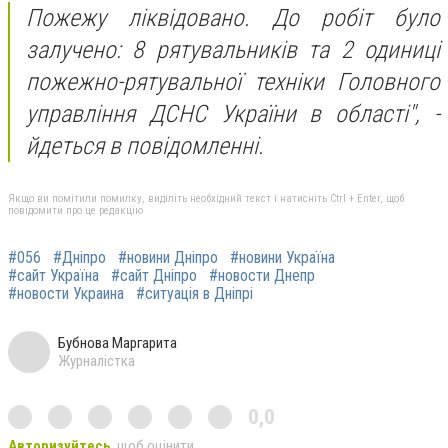
Пожежу ліквідовано. До робіт було
залучено: 8 рятувальників та 2 одиниці
пожежно-рятувальної техніки Головного
управління ДСНС України в області",
-
йдеться в повідомленні.
Якщо ви помітили помилку, виділіть необхідний текст і натисніть Ctrl + Enter, щоб
повідомити про це редакцію
#056
#Дніпро
#новини Дніпро
#новини Україна
#сайт Україна
#сайт Дніпро
#новости Днепр
#новости Украина
#ситуація в Дніпрі
Бубнова Маргарита
Журналістка
0,0
Авторизуйтесь
, щоб оцінити