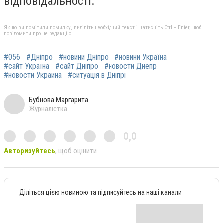
відповідальності.
Якщо ви помітили помилку, виділіть необхідний текст і натисніть Ctrl + Enter, щоб
повідомити про це редакцію
#056
#Дніпро
#новини Дніпро
#новини Україна
#сайт Україна
#сайт Дніпро
#новости Днепр
#новости Украина
#ситуація в Дніпрі
Бубнова Маргарита
Журналістка
0,0
Авторизуйтесь
, щоб оцінити
Діліться цією новиною та підписуйтесь на наші канали