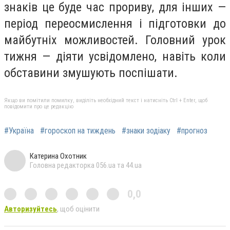
знаків це буде час прориву, для інших —
період переосмислення і підготовки до
майбутніх можливостей. Головний урок
тижня — діяти усвідомлено, навіть коли
обставини змушують поспішати.
Якщо ви помітили помилку, виділіть необхідний текст і натисніть Ctrl + Enter, щоб
повідомити про це редакцію
#Україна
#гороскоп на тиждень
#знаки зодіаку
#прогноз
Катерина Охотник
Головна редакторка 056.ua та 44.ua
0,0
Авторизуйтесь
, щоб оцінити