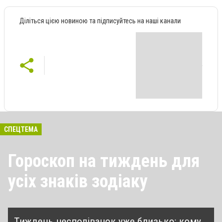
Діліться цією новиною та підписуйтесь на наші канали
СПЕЦТЕМА
Гороскоп на тиждень для
усіх знаків зодіаку
Тиждень несподіванок уже близько: кому