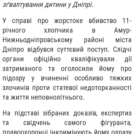
зґвалтування дитини у Дніпрі.
У справі про жорстоке вбивство 11-
річного хлопчика в Амур-
Нижньодніпровському районі міста
Дніпро відбувся суттєвий поступ. Слідчі
органи офіційно кваліфікували дії
затриманого та оголосили йому про
підозру у вчиненні особливо тяжких
злочинів проти статевої недоторканності
та життя неповнолітнього.
На підставі зібраних доказів, експертиз
та свідчень самого фігуранта,
правоохоронці інкримінують йому одразу