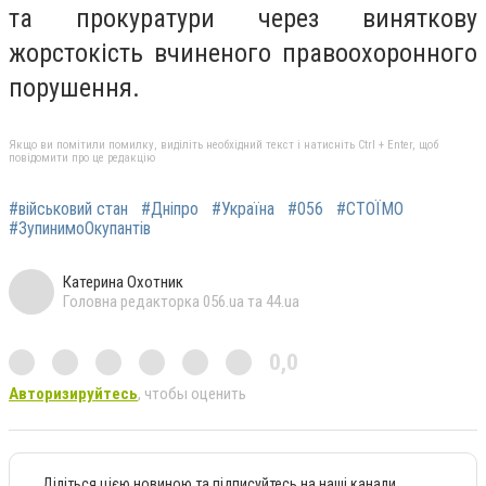
та прокуратури через виняткову
жорстокість вчиненого правоохоронного
порушення.
Якщо ви помітили помилку, виділіть необхідний текст і натисніть Ctrl + Enter, щоб
повідомити про це редакцію
#військовий стан
#Дніпро
#Україна
#056
#СТОЇМО
#ЗупинимоОкупантів
Катерина Охотник
Головна редакторка 056.ua та 44.ua
0,0
Авторизируйтесь
, чтобы оценить
Діліться цією новиною та підписуйтесь на наші канали