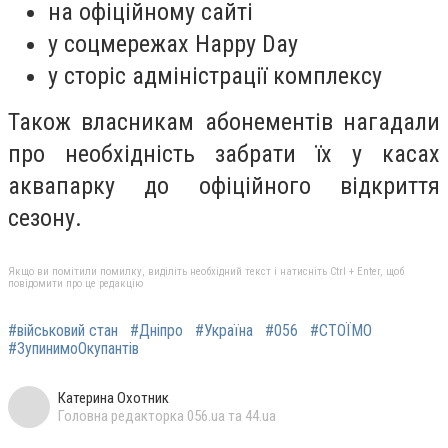
на офіційному сайті
у соцмережах Happy Day
у сторіс адміністрації комплексу
Також власникам абонементів нагадали
про необхідність забрати їх у касах
аквапарку до офіційного відкриття
сезону.
Якщо ви помітили помилку, виділіть необхідний текст і натисніть Ctrl + Enter, щоб
повідомити про це редакцію
#військовий стан
#Дніпро
#Україна
#056
#СТОЇМО
#ЗупинимоОкупантів
Катерина Охотник
Головна редакторка 056.ua та 44.ua