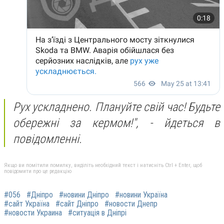
Рух ускладнено. Плануйте свій час! Будьте
обережні за кермом!",
- йдеться в
повідомленні.
Якщо ви помітили помилку, виділіть необхідний текст і натисніть Ctrl + Enter, щоб
повідомити про це редакцію
#056
#Дніпро
#новини Дніпро
#новини Україна
#сайт Україна
#сайт Дніпро
#новости Днепр
#новости Украина
#ситуація в Дніпрі