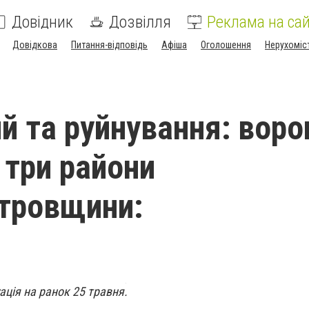
Довідник
Дозвілля
Реклама на сай
Довідкова
Питання-відповідь
Афіша
Оголошення
Нерухоміс
й та руйнування: воро
 три райони
тровщини:
ція на ранок 25 травня.