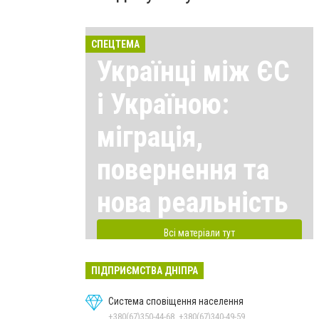
СПЕЦТЕМА
Українці між ЄС
і Україною:
міграція,
повернення та
нова реальність
Всі матеріали тут
ПІДПРИЄМСТВА ДНІПРА
Система сповіщення населення
+380(67)350-44-68, +380(67)340-49-59