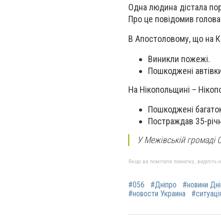
Одна людина дістала пор
Про це повідомив голова
В Апостоловому, що на К
Виникли пожежі.
Пошкоджені автівки
На Нікопольщині – Нікоп
Пошкоджені багаток
Постраждав 35-річни
У Межівській громаді 
Якщо ви помітили помилку, виділіть нео
#056
#Дніпро
#новини Дн
#новости Украина
#ситуація