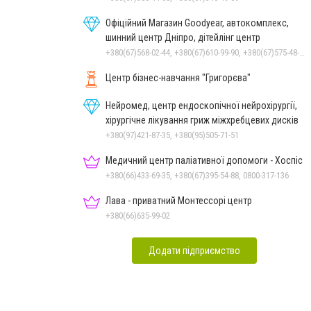
Офіційний Магазин Goodyear, автокомплекс,
шинний центр Дніпро, дітейлінг центр
+380(67)568-02-44, +380(67)610-99-90, +380(67)575-48-22
Центр бізнес-навчання "Григорєва"
Нейромед, центр ендоскопічної нейрохірургії,
хірургічне лікування гриж міжхребцевих дисків
+380(97)421-87-35, +380(95)505-71-51
Медичний центр паліативної допомоги - Хоспіс
+380(66)433-69-35, +380(67)395-54-88, 0800-317-136
Лава - приватний Монтессорі центр
+380(66)635-99-02
Додати підприємство