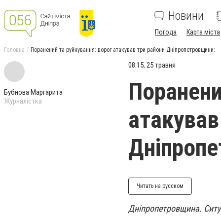
Новини
Погода
Карта міста
Головна
Поранений та руйнування: ворог атакував три райони Дніпропетровщини:
08:15, 25 травня
Поранени
Бубнова Маргарита
Журналістка
атакував
Дніпропе
Читать на русском
Дніпропетровщина. Ситуа