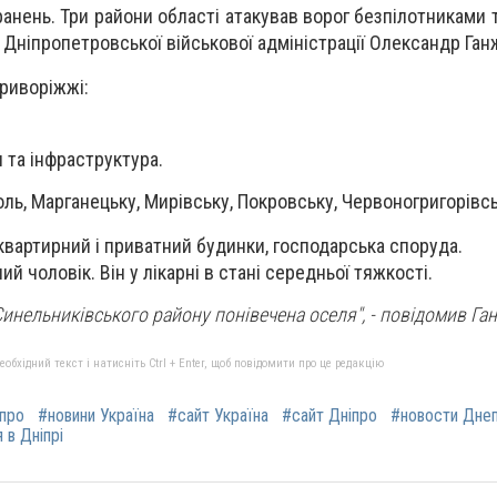
анень. Три райони області атакував ворог безпілотниками 
 Дніпропетровської військової адміністрації Олександр Ган
риворіжжі:
 та інфраструктура.
оль, Марганецьку, Мирівську, Покровську, Червоногригорівс
вартирний і приватний будинки, господарська споруда.
й чоловік. Він у лікарні в стані середньої тяжкості.
Синельниківського району понівечена оселя",
- повідомив Га
бхідний текст і натисніть Ctrl + Enter, щоб повідомити про це редакцію
іпро
#новини Україна
#сайт Україна
#сайт Дніпро
#новости Дне
 в Дніпрі