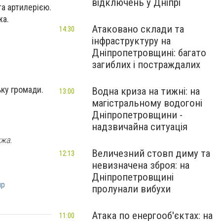
відключень у Дніпрі
та артилерією.
жа.
Атаковано склади та
14:30
інфраструктуру на
Дніпропетровщині: багато
загиблих і постраждалих
ьку громади.
Водна криза на тижні: на
13:00
магістральному водогоні
Дніпропетровщини -
надзвичайна ситуація
нжа.
Величезний стовп диму та
12:13
невизначена зброя: на
Дніпропетровщині
пр
пролунали вибухи
Атака по енергооб'єктах: на
11:00