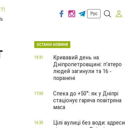
ті
Рус
ть
ОСТАННІ НОВИНИ
г
Кривавий день на
19:31
Дніпропетровщині: п’ятеро
людей загинули та 16 -
поранені
Спека до +50°: як у Дніпрі
17:00
стаціонує гаряча повітряна
маса
Цілі вулиці без води: адреси
16:30