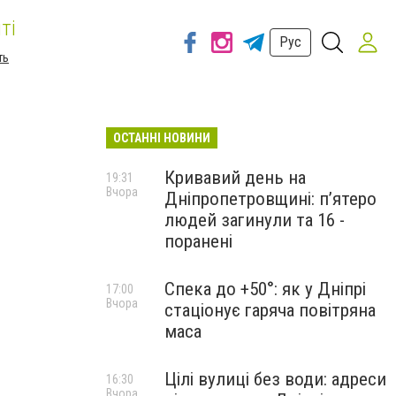
ті
Рус
ть
ОСТАННІ НОВИНИ
Кривавий день на
19:31
Вчора
Дніпропетровщині: п’ятеро
людей загинули та 16 -
поранені
Спека до +50°: як у Дніпрі
17:00
Вчора
стаціонує гаряча повітряна
маса
Цілі вулиці без води: адреси
16:30
Вчора