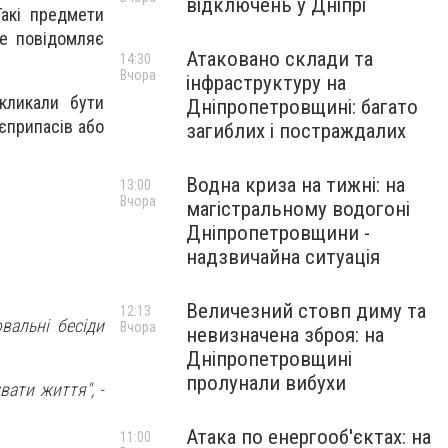
відключень у Дніпрі
Такі предмети
це повідомляє
Атаковано склади та
14:30
Вчора
інфраструктуру на
акликали бути
Дніпропетровщині: багато
єприпасів або
загиблих і постраждалих
Водна криза на тижні: на
13:00
Вчора
магістральному водогоні
Дніпропетровщини -
надзвичайна ситуація
Величезний стовп диму та
12:13
вальні бесіди
Вчора
невизначена зброя: на
Дніпропетровщині
пролунали вибухи
вати життя",
-
Атака по енергооб'єктах: на
11:00