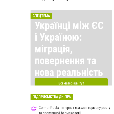
СПЕЦТЕМА
Українці між ЄС
і Україною:
міграція,
повернення та
нова реальність
Всі матеріали тут
ПІДПРИЄМСТВА ДНІПРА
GormonRosta - інтернет-магазин гормону росту
та спортивної фармакології