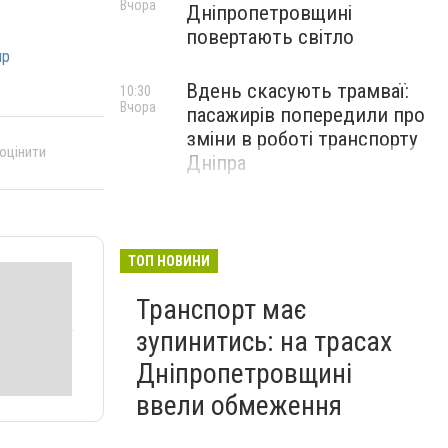
Вчора
Дніпропетровщині
повертають світло
пр
Вдень скасують трамваї:
10:30
Вчора
пасажирів попередили про
зміни в роботі транспорту
 оцінити
Дніпра
ТОП НОВИНИ
Транспорт має
зупинитись: на трасах
Дніпропетровщині
ввели обмеження