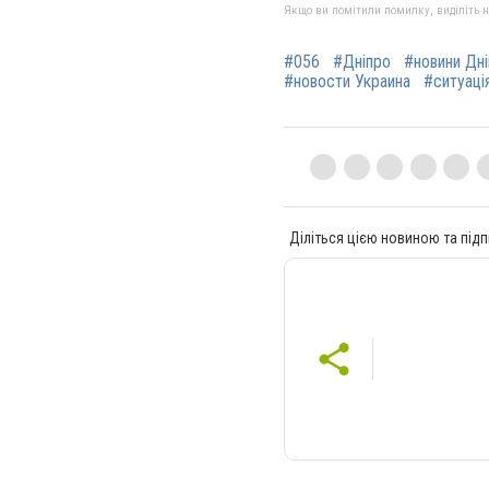
Якщо ви помітили помилку, виділіть нео
#056
#Дніпро
#новини Дн
#новости Украина
#ситуація
Діліться цією новиною та підп