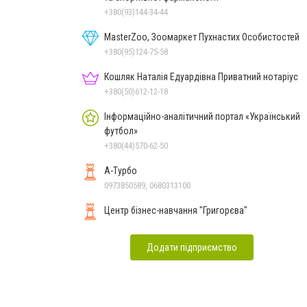
+380(93)144-34-44
MasterZoo, Зоомаркет Пухнастих Особистостей
+380(95)124-75-58
Кошляк Наталія Едуардівна Приватний нотаріус
+380(50)612-12-18
Інформаційно-аналітичний портал «Український
футбол»
+380(44)570-62-50
А-Турбо
0973850589, 0680313100
Центр бізнес-навчання "Григорєва"
Додати підприємство