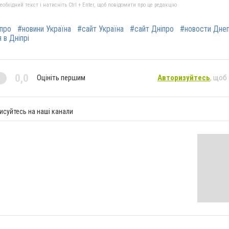
бхідний текст і натисніть Ctrl + Enter, щоб повідомити про це редакцію
іпро
#новини Україна
#сайт Україна
#сайт Дніпро
#новости Дне
 в Дніпрі
0,0
Оцініть першим
Авторизуйтесь
, щоб
исуйтесь на наші канали