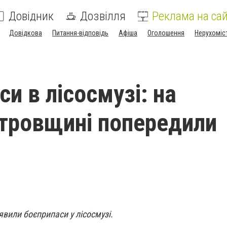
Довідник
Дозвілля
Реклама на сай
Довідкова
Питання-відповідь
Афіша
Оголошення
Нерухоміс
и в лісосмузі: на
тровщині попередили
вили боєприпаси у лісосмузі.