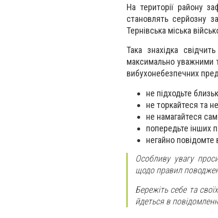
На території району за
становлять серйозну з
Тернівська міська військ
Така знахідка свідчит
максимально уважними т
вибухонебезпечних пред
не підходьте близьк
не торкайтеся та н
не намагайтеся само
попередьте інших п
негайно повідомте 
Особливу увагу проси
щодо правил поводжен
Бережіть себе та свої
йдеться в повідомленн