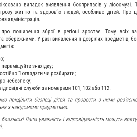
фіксовано випадок виявлення боєприпасів у лісосмузі. 
агрозу життю та здоров’ю людей, особливо дітей. Про 
ова адміністрація.
ь про поширення зброї в регіоні зростає. Тому всіх з
а обережними. У разі виявлення підозрілих предметів, бо
метів:
о;
е переміщуйте знахідку;
стійно її оглядати чи розбирати;
ро небезпеку;
відповідні служби за номерами 101, 102 або 112.
мо приділити безпеці дітей та провести з ними роз’ясню
ня з невідомими предметами.
х близьких! Ваша уважність і відповідальність можуть вряту
і.