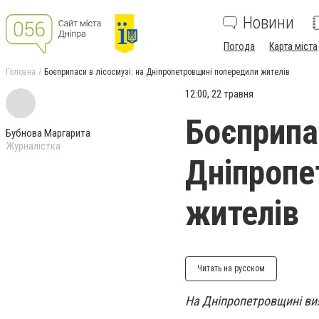
Новини
Погода
Карта міста
Головна
Боєприпаси в лісосмузі: на Дніпропетровщині попередили жителів
12:00, 22 травня
Боєприпас
Бубнова Маргарита
Журналістка
Дніпропе
жителів
Читать на русском
На Дніпропетровщині вия