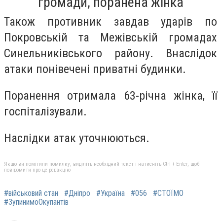
громади, поранена жінка
Також противник завдав ударів по
Покровській та Межівській громадах
Синельниківського району. Внаслідок
атаки понівечені приватні будинки.
Поранення отримала 63-річна жінка, її
госпіталізували.
Наслідки атак уточнюються.
Якщо ви помітили помилку, виділіть необхідний текст і натисніть Ctrl + Enter, щоб
повідомити про це редакцію
#військовий стан
#Дніпро
#Україна
#056
#СТОЇМО
#ЗупинимоОкупантів