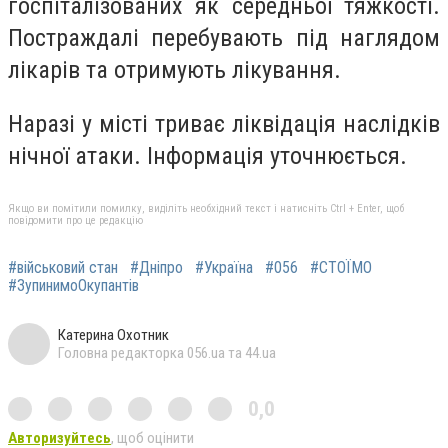
госпіталізованих як середньої тяжкості.
Постраждалі перебувають під наглядом
лікарів та отримують лікування.
Наразі у місті триває ліквідація наслідків
нічної атаки. Інформація уточнюється.
Якщо ви помітили помилку, виділіть необхідний текст і натисніть Ctrl + Enter, щоб
повідомити про це редакцію
#військовий стан
#Дніпро
#Україна
#056
#СТОЇМО
#ЗупинимоОкупантів
Катерина Охотник
Головна редакторка 056.ua та 44.ua
0,0
Авторизуйтесь
, щоб оцінити