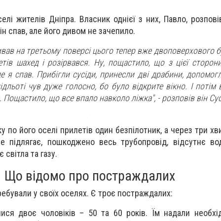
елі жителів Дніпра. Власник однієї з них, Павло, розпові
він спав, але його дивом не зачепило.
вав на третьому поверсі цього тепер вже двоповерхового буд
етів шахед і розірвався. Ну, пощастило, що з цієї сторон
де я спав. Прибігли сусіди, принесли дві драбини, допомог
ідльоті чув дуже голосно, бо було відкрите вікно. І потім 
. Пощастило, що все впало навколо ліжка", -
розповів він Су
у по його оселі прилетів один безпілотник, а через три хв
е підлягає, пошкоджено весь трубопровід, відсутнє во
є світла та газу.
Що відомо про постраждалих
ебували у своїх оселях. Є троє постраждалих:
лися двоє чоловіків – 50 та 60 років. Їм надали необхі