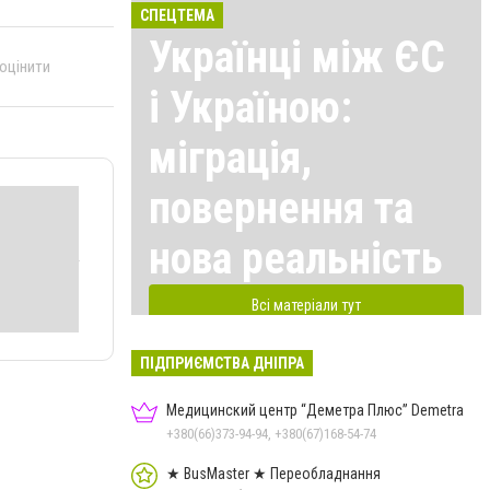
СПЕЦТЕМА
Українці між ЄС
 оцінити
і Україною:
міграція,
повернення та
нова реальність
Всі матеріали тут
ПІДПРИЄМСТВА ДНІПРА
Медицинский центр “Деметра Плюс” Demetra
+380(66)373-94-94, +380(67)168-54-74
★ BusMaster ★ Переобладнання