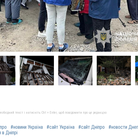
бхідний текст і натисніть Ctrl + Enter, щоб повідомити про це редакцію
іпро
#новини Україна
#сайт Україна
#сайт Дніпро
#новости Дне
 в Дніпрі