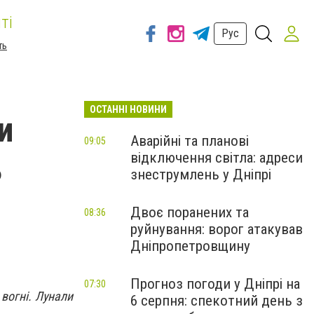
ті
Рус
ть
ОСТАННІ НОВИНИ
и
Аварійні та планові
09:05
відключення світла: адреси
ь
знеструмлень у Дніпрі
Двоє поранених та
08:36
руйнування: ворог атакував
Дніпропетровщину
Прогноз погоди у Дніпрі на
07:30
 вогні. Лунали
6 серпня: спекотний день з