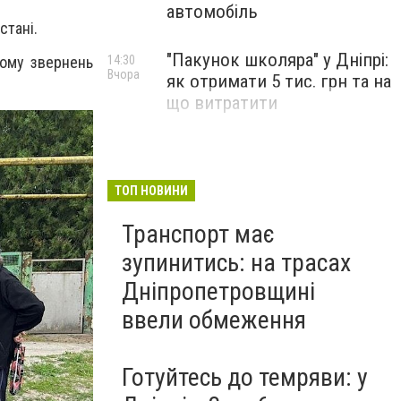
автомобіль
стані.
"Пакунок школяра" у Дніпрі:
йому звернень
14:30
Вчора
як отримати 5 тис. грн та на
що витратити
ТОП НОВИНИ
Транспорт має
зупинитись: на трасах
Дніпропетровщині
ввели обмеження
Готуйтесь до темряви: у