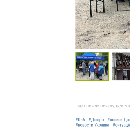
Якщо ви помітили помилку, виділіть нео
#056
#Дніпро
#новини Дн
#новости Украина
#ситуація