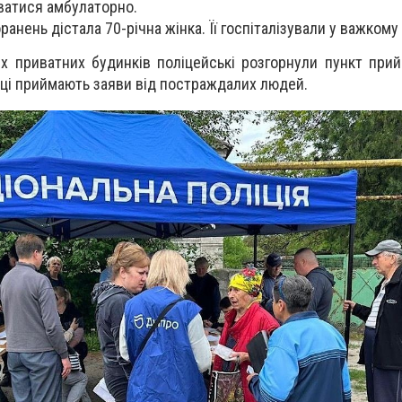
ватися амбулаторно.
анень дістала 70-річна жінка. Її госпіталізували у важкому 
х приватних будинків поліцейські розгорнули пункт при
ці приймають заяви від постраждалих людей.