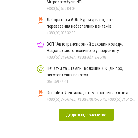
Мікроавтобусів №1
+380(67)599-04-04
Лабораторія ADR, Курси для водіїв з
перевезення небезпечних вантажів
+380(99)002-32-33
ВСП "Автотранспортний фаховий коледж
Національного технічного університету
"Дніпровська політехніка"
+380(56)749-63-24, +380(66)712-25-38
Печатки та штампи "Волошин & К" Дніпро,
виготовлення печаток
067 959 49 64
Dentalika. Денталіка, стоматологічна клініка
+380(56)770-67-23, +380(67)876-75-75, +380(50)745-12-45, +380(73)730-17-17
Додати підприємство