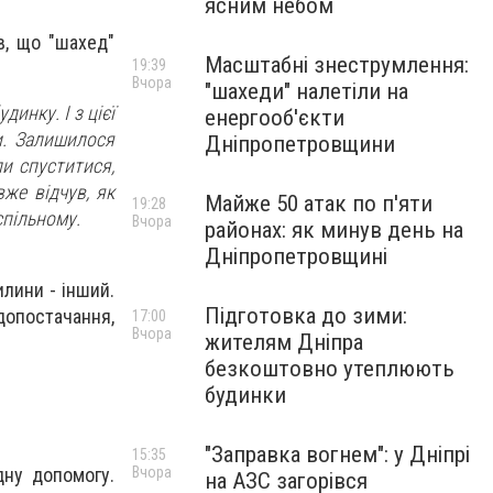
ясним небом
в, що "шахед"
Масштабні знеструмлення:
19:39
Вчора
"шахеди" налетіли на
инку. І з цієї
енергооб'єкти
и. Залишилося
Дніпропетровщини
ли спуститися,
вже відчув, як
Майже 50 атак по п'яти
19:28
спільному.
Вчора
районах: як минув день на
Дніпропетровщині
илини - інший.
Підготовка до зими:
допостачання,
17:00
Вчора
жителям Дніпра
безкоштовно утеплюють
будинки
"Заправка вогнем": у Дніпрі
15:35
дну допомогу.
Вчора
на АЗС загорівся