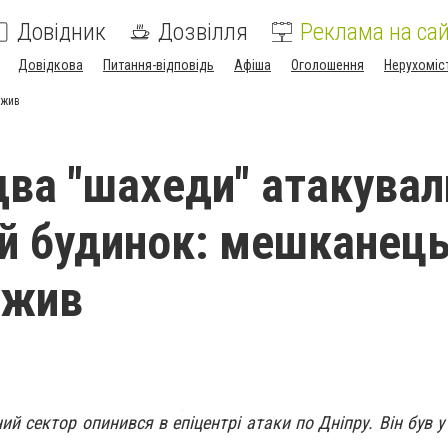
Довідник
Дозвілля
Реклама на сай
Довідкова
Питання-відповідь
Афіша
Оголошення
Нерухоміс
ижив
 два "шахеди" атакувал
й будинок: мешканец
ижив
ий сектор опинився в епіцентрі атаки по Дніпру. Він був у