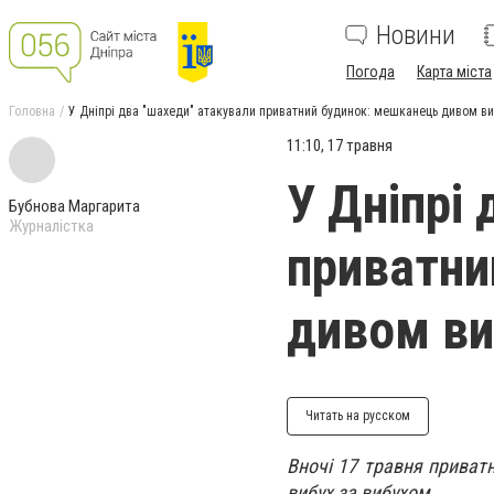
Новини
Погода
Карта міста
Головна
У Дніпрі два "шахеди" атакували приватний будинок: мешканець дивом в
11:10, 17 травня
У Дніпрі
Бубнова Маргарита
Журналістка
приватни
дивом в
Читать на русском
Вночі 17 травня приватн
вибух за вибухом.