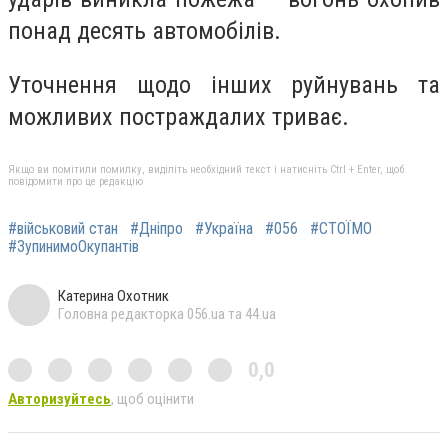
понад десять автомобілів.
Уточнення щодо інших руйнувань та
можливих постраждалих триває.
Якщо ви помітили помилку, виділіть необхідний текст і натисніть Ctrl + Enter, щоб
повідомити про це редакцію
#військовий стан
#Дніпро
#Україна
#056
#СТОЇМО
#ЗупинимоОкупантів
Катерина Охотник
Головна редакторка 056.ua та 44.ua
0,0
Авторизуйтесь
, щоб оцінити