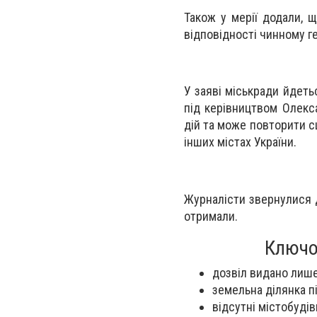
Також у мерії додали, 
відповідності чинному г
У заяві міськради йдеть
під керівництвом Олекс
дій та може повторити сц
інших містах України.
Журналісти звернулися д
отримали.
Ключов
дозвіл видано лише
земельна ділянка п
відсутні містобуді