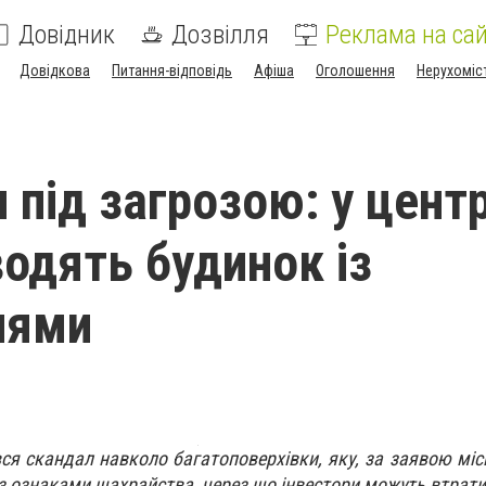
Довідник
Дозвілля
Реклама на сай
Довідкова
Питання-відповідь
Афіша
Оголошення
Нерухоміс
 під загрозою: у центр
водять будинок із
нями
вся скандал навколо багатоповерхівки, яку, за заявою міс
 з ознаками шахрайства, через що інвестори можуть втрати