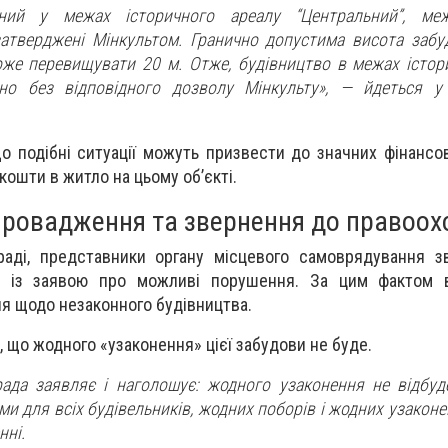
ний у межах історичного ареалу “Центральний”, м
атверджені Мінкультом. Гранично допустима висота заб
оже перевищувати 20 м. Отже, будівництво в межах істор
но без відповідного дозволу Мінкульту»,
— йдеться у 
що подібні ситуації можуть призвести до значних фінансо
кошти в житло на цьому об’єкті.
провадження та звернення до правоох
раді, представники органу місцевого самоврядування з
ів із заявою про можливі порушення. За цим фактом 
я щодо незаконного будівництва.
, що жодного «узаконення» цієї забудови не буде.
рада заявляє і наголошує: жодного узаконення не відбуде
ми для всіх будівельників, жодних поборів і жодних узаконен
нні.