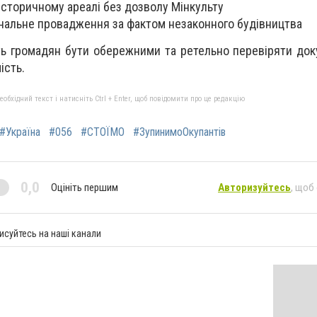
 історичному ареалі без дозволу Мінкульту
нальне провадження за фактом незаконного будівництва
ють громадян бути обережними та ретельно перевіряти до
ість.
бхідний текст і натисніть Ctrl + Enter, щоб повідомити про це редакцію
#Україна
#056
#СТОЇМО
#ЗупинимоОкупантів
0,0
Оцініть першим
Авторизуйтесь
, щоб
исуйтесь на наші канали