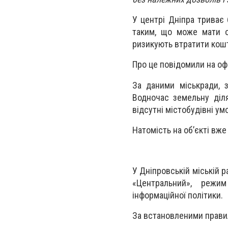
У центрі Дніпра триває 
таким, що може мати оз
ризикують втратити кошт
Про це повідомили на офі
За даними міськради, 
Водночас земельну діля
відсутні містобудівні ум
Натомість на об’єкті вж
У Дніпровській міській 
«Центральний», режи
інформаційної політики.
За встановленими правил