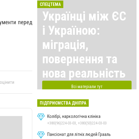
СПЕЦТЕМА
Українці між ЄС
кументи перед
і Україною:
міграція,
повернення та
нова реальність
 оцінити
Всі матеріали тут
ПІДПРИЄМСТВА ДНІПРА
Колібрі, наркологічна клініка
+380(96)224-03-03, +380(50)224-03-03
Пансіонат для літніх людей Грааль