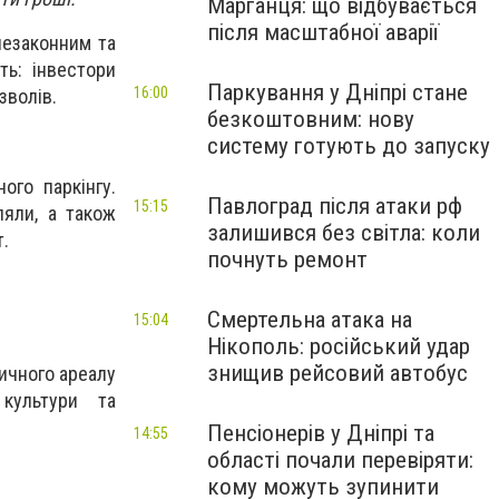
Марганця: що відбувається
після масштабної аварії
незаконним та
ть: інвестори
Паркування у Дніпрі стане
16:00
зволів.
безкоштовним: нову
систему готують до запуску
ого паркінгу.
Павлоград після атаки рф
15:15
ляли, а також
залишився без світла: коли
т.
почнуть ремонт
Смертельна атака на
15:04
Нікополь: російський удар
знищив рейсовий автобус
ричного ареалу
культури та
Пенсіонерів у Дніпрі та
14:55
області почали перевіряти:
кому можуть зупинити