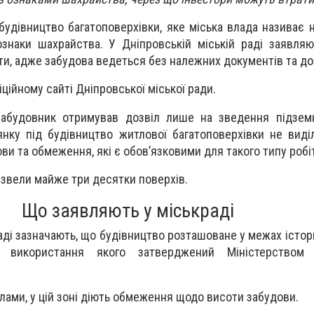
будівництво багатоповерхівки, яке міська влада називає 
наки шахрайства. У Дніпровській міській раді заявляю
и, адже забудова ведеться без належних документів та до
ційному сайті Дніпровської міської ради.
забудовник отримував дозвіл лише на зведення підземн
нку під будівництво житлової багатоповерхівки не виді
ови та обмеження, які є обов’язковими для такого типу робі
е звели майже три десятки поверхів.
Що заявляють у міськраді
раді зазначають, що будівництво розташоване у межах істо
м використання якого затверджений Міністерством 
ами, у цій зоні діють обмеження щодо висоти забудови.