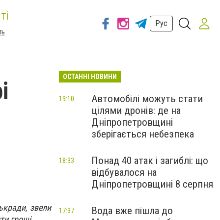
ті
Рус
ть
ОСТАННІ НОВИНИ
і
Автомобілі можуть стати
19:10
цілями дронів: де на
Дніпропетровщині
зберігається небезпека
Понад 40 атак і загиблі: що
18:33
відбувалося на
Дніпропетровщині 8 серпня
ькради, звели
Вода вже пішла до
17:37
ти гроші.