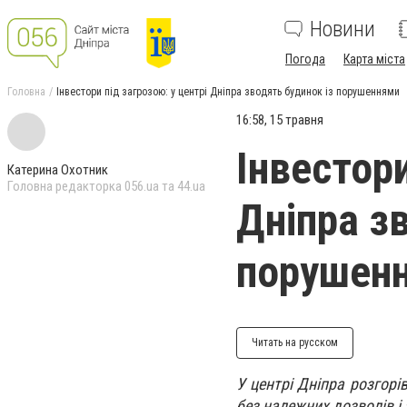
Новини
Погода
Карта міста
Головна
Інвестори під загрозою: у центрі Дніпра зводять будинок із порушеннями
16:58, 15 травня
Інвестори
Катерина Охотник
Головна редакторка 056.ua та 44.ua
Дніпра з
порушен
Читать на русском
У центрі Дніпра розгорі
без належних дозволів і