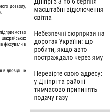
Дніпрі з 3 по 6 серпня
ного дозволу,
масштабні відключення
к.
світла
Небезпечні сюрпризи на
 підприємство
и шахрайських
дорогах України: що
ше фіксували в
робити, якщо авто
постраждало через яму
 відповіді не
Перевірте свою адресу:
у Дніпрі та районі
тимчасово припинять
подачу газу