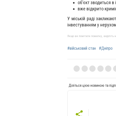
об’єкт зводиться в
вже відкрито кримі
У міській раді заклика
інвестуванням у нерухом
Якщо ви помітили помилку, виділіть нео
#військовий стан
#Дніпро
Діліться цією новиною та підп