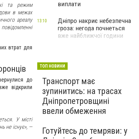
виплати
ежі та режим
удови в межах
ичного ареалу
Дніпро накриє небезпечна
13:10
повідомленні
гроза: негода почнеться
вже найближчої години
вих втрат для
оронців
ТОП НОВИНИ
Транспорт має
вернулися до
вже відкрили
зупинитись: на трасах
Дніпропетровщині
ввели обмеження
ться. У місті
ь не існує»,
—
Готуйтесь до темряви: у