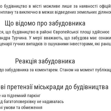
що будівництво в місті можливе лише за наявності офіцій
енплану та виключно в межах відведених земельних діляно
Що відомо про забудовника
ся, що будівництво в районі Європейської площі здійснює
андра Турчина. У мерії вважають, що забудова має ознак
енарії гучних випадків із ошуканими інвесторами, які рані
Реакція забудовника
о забудовника за коментарем. Станом на момент публікації
і претензії міськради до будівництва
 на підземний паркінг
ід багатоповерхівку не надавалась
вні умови та обмеження