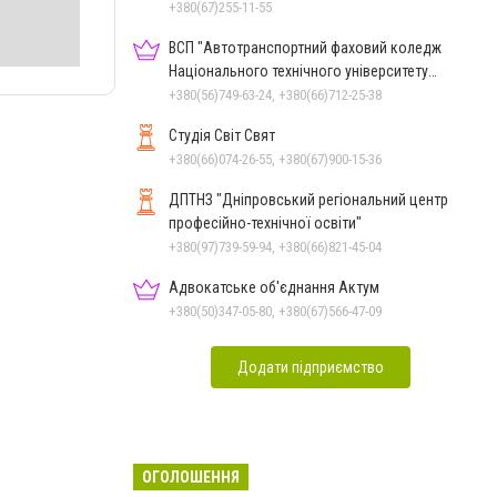
+380(67)255-11-55
ВСП "Автотранспортний фаховий коледж
Національного технічного університету
"Дніпровська політехніка"
+380(56)749-63-24, +380(66)712-25-38
Студія Світ Свят
+380(66)074-26-55, +380(67)900-15-36
ДПТНЗ "Дніпровський регіональний центр
професійно-технічної освіти"
+380(97)739-59-94, +380(66)821-45-04
Адвокатське об'єднання Актум
+380(50)347-05-80, +380(67)566-47-09
Додати підприємство
ОГОЛОШЕННЯ