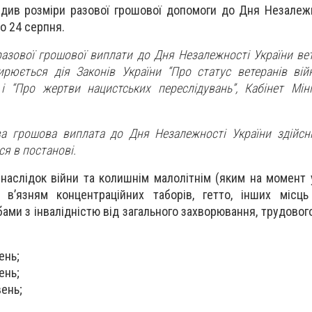
ердив розміри разової грошової допомоги до Дня Незалежн
о 24 серпня.
разової грошової виплати до Дня Незалежності України вет
рюється дія Законів України “Про статус ветеранів війни
 і “Про жертви нацистських переслідувань”, Кабінет Міні
ва грошова виплата до Дня Незалежності України здійс
ся в постанові.
внаслідок війни та колишнім малолітнім (яким на момент 
 в’язням концентраційних таборів, гетто, інших місць
ами з інвалідністю від загального захворювання, трудового
ень;
ень;
вень;