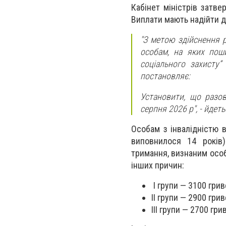
Кабінет міністрів затв
Виплати мають надійти д
"З метою здійснення 
особам, на яких поши
соціального захисту”
постановляє:
Установити, що разо
серпня 2026 р",
- йдеть
Особам з інвалідністю 
виповнилося 14 років)
тримання, визнаним особ
інших причин:
I групи — 3100 грив
II групи — 2900 грив
III групи — 2700 гри