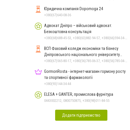
Юридична компанія Dopomoga 24
+380(67)640-08-36
Адвокат Дніпро – військовий адвокат.
Безкоштовна консультація
+380(68)688-45-53, +380(63)882-94-57, +380(66)594-34-88
ВСП Фаховий коледж економіки та бізнесу
Дніпровського національного університету
імені Олеся Гончара
+380(67)565-80-17, +380(56)785-06-37, +380(56)785-04-97
GormonRosta - інтернет-магазин гормону росту
та спортивної фармакології
+380(93)144-34-44
ELESA + GANTER, промислова фурнітура
0443002212, 0800750875, +380(98)011-84-55
Додати підприємство