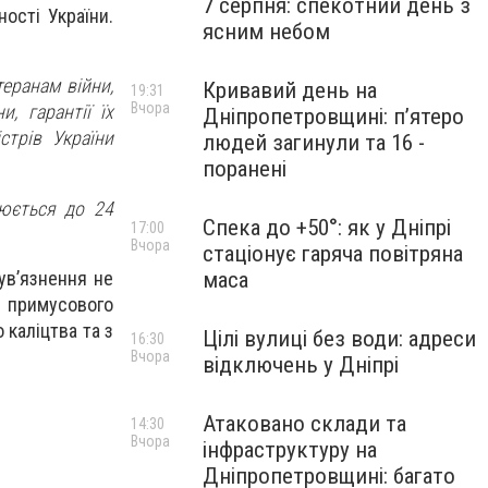
7 серпня: спекотний день з
ості України.
ясним небом
еранам війни,
Кривавий день на
19:31
Вчора
, гарантії їх
Дніпропетровщині: п’ятеро
стрів України
людей загинули та 16 -
поранені
нюється до 24
Спека до +50°: як у Дніпрі
17:00
Вчора
стаціонує гаряча повітряна
ув’язнення не
маса
 примусового
 каліцтва та з
Цілі вулиці без води: адреси
16:30
Вчора
відключень у Дніпрі
Атаковано склади та
14:30
Вчора
інфраструктуру на
Дніпропетровщині: багато