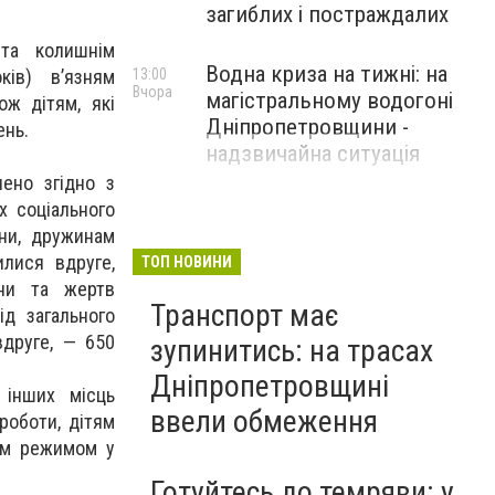
загиблих і постраждалих
 та колишнім
Водна криза на тижні: на
13:00
ів) в’язням
Вчора
магістральному водогоні
ож дітям, які
Дніпропетровщини -
ень.
надзвичайна ситуація
лено згідно з
х соціального
їни, дружинам
илися вдруге,
ТОП НОВИНИ
йни та жертв
Транспорт має
ід загального
вдруге, — 650
зупинитись: на трасах
Дніпропетровщині
 інших місць
ввели обмеження
роботи, дітям
ким режимом у
Готуйтесь до темряви: у