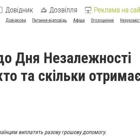
Довідник
Дозвілля
Реклама на сай
Довідкова
Питання-відповідь
Афіша
Оголошення
Нерухоміс
до Дня Незалежності
хто та скільки отримає
раїнцям виплатять разову грошову допомогу.