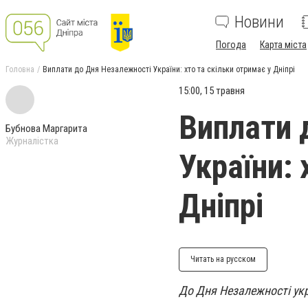
Новини
Погода
Карта міста
Головна
Виплати до Дня Незалежності України: хто та скільки отримає у Дніпрі
15:00, 15 травня
Виплати 
Бубнова Маргарита
Журналістка
України: 
Дніпрі
Читать на русском
До Дня Незалежності ук