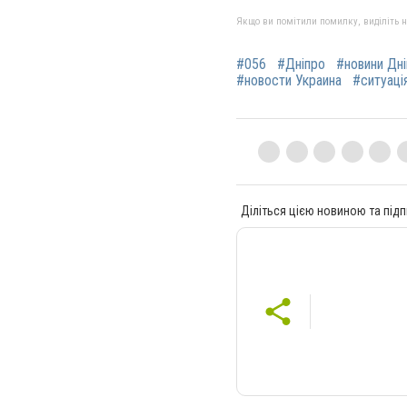
Якщо ви помітили помилку, виділіть нео
#056
#Дніпро
#новини Дн
#новости Украина
#ситуація
Діліться цією новиною та підп