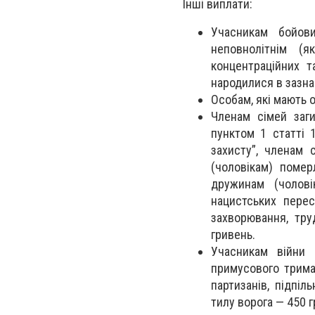
Інші виплати:
Учасникам бойови
неповнолітнім (
концентраційних т
народилися в зазна
Особам, які мають 
Членам сімей заги
пунктом 1 статті 1
захисту”, членам 
(чоловікам) помер
дружинам (чолові
нацистських перес
захворювання, тру
гривень.
Учасникам війни 
примусового трима
партизанів, підпіл
тилу ворога — 450 г