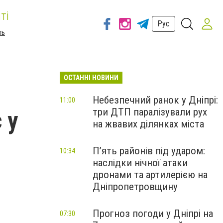
ті
Рус
ть
ОСТАННІ НОВИНИ
Небезпечний ранок у Дніпрі:
11:00
три ДТП паралізували рух
 у
на жвавих ділянках міста
П’ять районів під ударом:
10:34
наслідки нічної атаки
дронами та артилерією на
Дніпропетровщину
Прогноз погоди у Дніпрі на
07:30