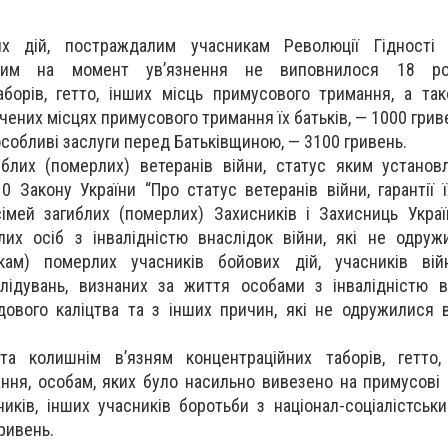
х дій, постраждалим учасникам Революції Гідності
яким на момент ув’язнення не виповнилося 18 рок
аборів, гетто, інших місць примусового тримання, а так
чених місцях примусового тримання їх батьків, — 1000 грив
особливі заслуги перед Батьківщиною, — 3100 гривень.
блих (померлих) ветеранів війни, статус яким установ
0 Закону України “Про статус ветеранів війни, гарантії ї
сімей загиблих (померлих) Захисників і Захисниць Укра
лих осіб з інвалідністю внаслідок війни, які не одруж
кам) померлих учасників бойових дій, учасників ві
лідувань, визнаних за життя особами з інвалідністю в
дового каліцтва та з інших причин, які не одружилися 
та колишнім в’язням концентраційних таборів, гетто,
ння, особам, яких було насильно вивезено на примусові 
ьників, інших учасників боротьби з націонал-соціалістсь
ривень.