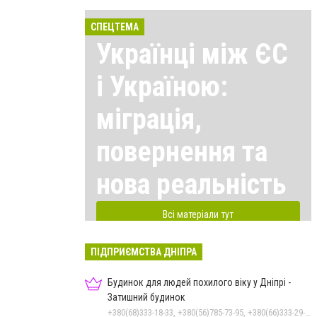
СПЕЦТЕМА
Українці між ЄС
і Україною:
міграція,
повернення та
нова реальність
Всі матеріали тут
ПІДПРИЄМСТВА ДНІПРА
Будинок для людей похилого віку у Дніпрі -
Затишний будинок
+380(68)333-18-33, +380(56)785-73-95, +380(66)333-29-33