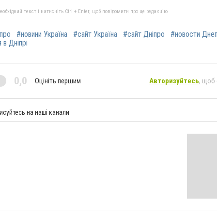
бхідний текст і натисніть Ctrl + Enter, щоб повідомити про це редакцію
іпро
#новини Україна
#сайт Україна
#сайт Дніпро
#новости Дне
 в Дніпрі
0,0
Оцініть першим
Авторизуйтесь
, щоб
исуйтесь на наші канали