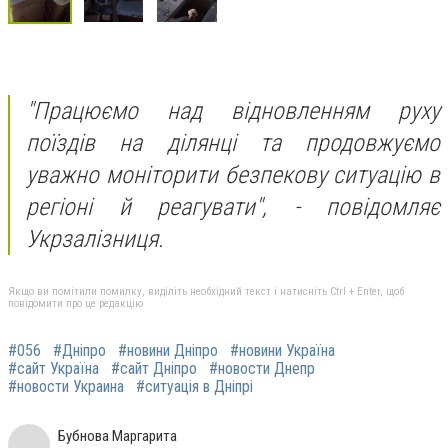
"Працюємо над відновленням руху
поїздів на ділянці та продовжуємо
уважно моніторити безпекову ситуацію в
регіоні й реагувати",
- повідомляє
Укрзалізниця.
Якщо ви помітили помилку, виділіть необхідний текст і натисніть Ctrl + Enter, щоб
повідомити про це редакцію
#056
#Дніпро
#новини Дніпро
#новини Україна
#сайт Україна
#сайт Дніпро
#новости Днепр
#новости Украина
#ситуація в Дніпрі
Бубнова Маргарита