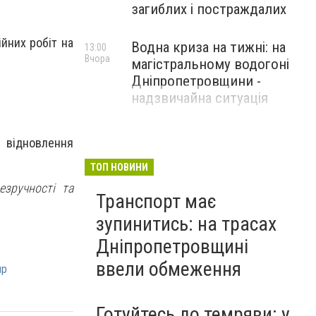
загиблих і постраждалих
йних робіт на
Водна криза на тижні: на
13:00
Вчора
магістральному водогоні
Дніпропетровщини -
надзвичайна ситуація
 відновлення
ТОП НОВИНИ
зручності та
Транспорт має
зупинитись: на трасах
Дніпропетровщині
ввели обмеження
пр
Готуйтесь до темряви: у