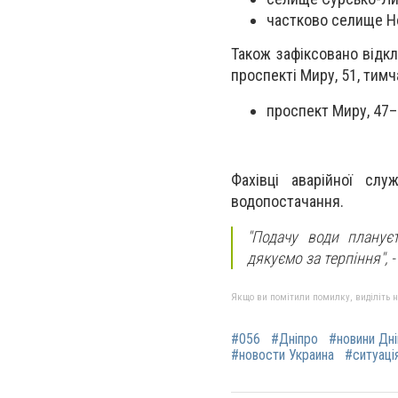
частково селище Н
Також зафіксовано відкл
проспекті Миру, 51, тим
проспект Миру, 47–
Фахівці аварійної сл
водопостачання.
"Подачу води планує
дякуємо за терпіння",
-
Якщо ви помітили помилку, виділіть нео
#056
#Дніпро
#новини Дн
#новости Украина
#ситуація