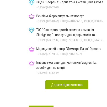
Ліцей "Теорема" - приватна дистанційна школа
+380(68)688-77-99
Реквієм, бюро ритуальних послуг
+380(95)000-03-99, +380(96)103-66-15, +380(96)000-03-99
ТОВ "Санітарно-профілактична компанія
Ліквідатор" - послуги для підприємств та
населення
+380(95)514-12-12, +380(97)514-12-12, +380(73)514-12-12
Медицинский центр “Деметра Плюс” Demetra
+380(66)373-94-94, +380(67)168-54-74
Інтернет-магазин для чоловіків Viagrushka,
засоби для потенції
+380(98)159-52-39
Додати підприємство