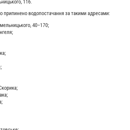
ницького, 116.
во припинено водопостачання за такими адресами:
мельницького, 40–170;
нгеля;
ка;
;
Скорика;
ака;
а;
товське;