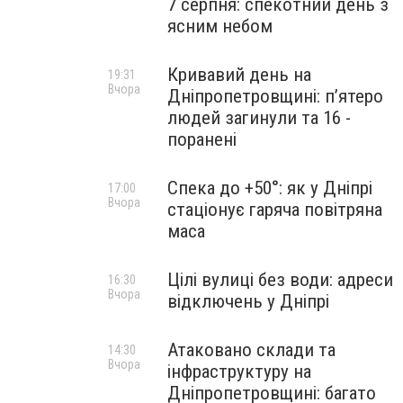
7 серпня: спекотний день з
ясним небом
Кривавий день на
19:31
Вчора
Дніпропетровщині: п’ятеро
людей загинули та 16 -
поранені
Спека до +50°: як у Дніпрі
17:00
Вчора
стаціонує гаряча повітряна
маса
Цілі вулиці без води: адреси
16:30
Вчора
відключень у Дніпрі
Атаковано склади та
14:30
Вчора
інфраструктуру на
Дніпропетровщині: багато