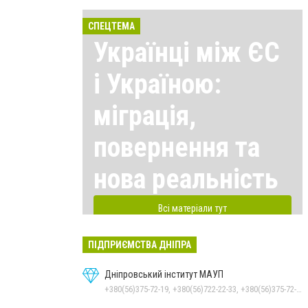
СПЕЦТЕМА
Українці між ЄС
і Україною:
міграція,
повернення та
нова реальність
Всі матеріали тут
ПІДПРИЄМСТВА ДНІПРА
Дніпровський інститут МАУП
+380(56)375-72-19, +380(56)722-22-33, +380(56)375-72-13, +380(56)375-72-12