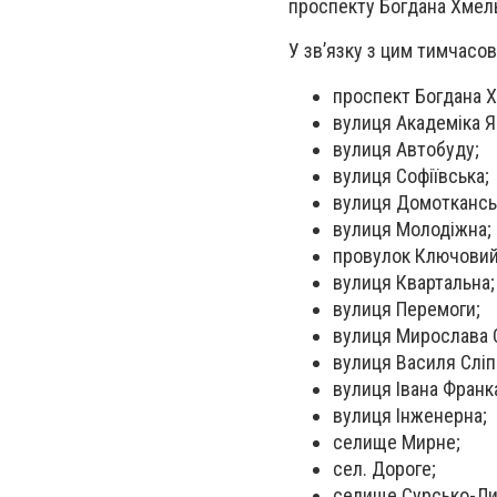
проспекту Богдана Хмель
У зв’язку з цим тимчасо
проспект Богдана Х
вулиця Академіка Я
вулиця Автобуду;
вулиця Софіївська;
вулиця Домоткансь
вулиця Молодіжна;
провулок Ключовий
вулиця Квартальна;
вулиця Перемоги;
вулиця Мирослава 
вулиця Василя Сліп
вулиця Івана Франк
вулиця Інженерна;
селище Мирне;
сел. Дороге;
селище Сурсько-Ли