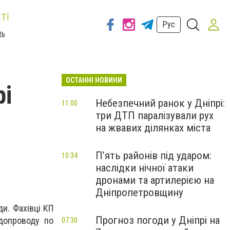
ті
Рус
ть
ОСТАННІ НОВИНИ
рі
Небезпечний ранок у Дніпрі:
11:00
три ДТП паралізували рух
на жвавих ділянках міста
П’ять районів під ударом:
10:34
наслідки нічної атаки
дронами та артилерією на
Дніпропетровщину
и. Фахівці КП
Прогноз погоди у Дніпрі на
допроводу по
07:30