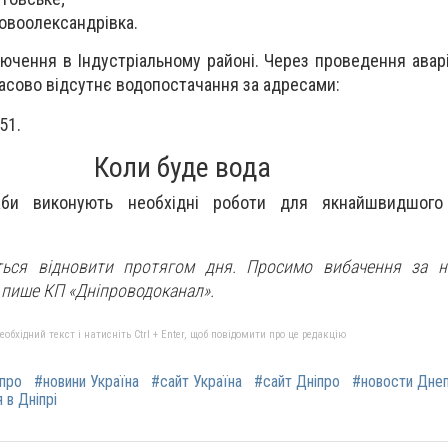
овоолександрівка.
ючення в Індустріальному районі. Через проведення аварі
часово відсутнє водопостачання за адресами:
51.
Коли буде вода
ужби виконують необхідні роботи для якнайшвидшого
ться відновити протягом дня. Просимо вибачення за не
 пише КП «Дніпроводоканал».
бхідний текст і натисніть Ctrl + Enter, щоб повідомити про це редакцію
іпро
#новини Україна
#сайт Україна
#сайт Дніпро
#новости Дне
 в Дніпрі