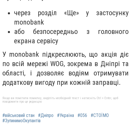
через розділ «Ще» у застосунку
monobank
або безпосередньо з головного
екрана сервісу
У monobank підкреслюють, що акція діє
по всій мережі WOG, зокрема в Дніпрі та
області, і дозволяє водіям отримувати
додаткову вигоду при кожній заправці.
Якщо ви помітили помилку, виділіть необхідний текст і натисніть Ctrl + Enter, щоб
повідомити про це редакцію
#військовий стан
#Дніпро
#Україна
#056
#СТОЇМО
#ЗупинимоОкупантів