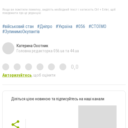
Якщо ви помітили помилку, виділіть необхідний текст і натисніть Ctrl + Enter, щоб
повідомити про це редакцію
#військовий стан
#Дніпро
#Україна
#056
#СТОЇМО
#ЗупинимоОкупантів
Катерина Охотник
Головна редакторка 056.ua та 44.ua
0,0
Авторизуйтесь
, щоб оцінити
Діліться цією новиною та підписуйтесь на наші канали