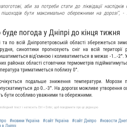
апоготові, аби за потреби стати до ліквідації наслідків
 пішоходів бути максимально обережними на дорозі",
- 
 буде погода у Дніпрі до кінця тижня
і та по всій Дніпропетровській області збережеться зим
рудня, синоптики прогнозують сніг на всій території р
ишатиметься від’ємною і коливатиметься в межах -1…-2°. У
них районах області стовпчики термометрів підійматимутьс
емпература триматиметься поблизу 0°.
очікується подальше зниження температури. Морози п
опускатимуться до 0…-3°. На дорогах можливе утворення о
ять бути особливо уважними та обережними.
бхідний текст і натисніть Ctrl + Enter, щоб повідомити про це редакцію
іпро
#новини Україна
#сайт Україна
#сайт Дніпро
#новости Дне
 в Дніпрі