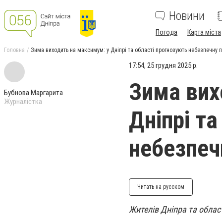
Новини
Погода
Карта міста
Головна
Зима виходить на максимум: у Дніпрі та області прогнозують небезпечну 
17:54, 25 грудня 2025 р.
Зима вих
Бубнова Маргарита
Журналістка
Дніпрі т
небезпеч
Читать на русском
Жителів Дніпра та облас