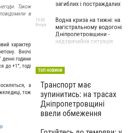
загиблих і постраждалих
 негоди.
Також
повідомили в
Водна криза на тижні: на
13:00
Вчора
магістральному водогоні
Дніпропетровщини -
надзвичайна ситуація
овий характер
егіону. Вночі
 денні години
я до +1°, тоді
ТОП НОВИНИ
Транспорт має
осиляться, а
желедиці, тож
зупинитись: на трасах
Дніпропетровщині
ввели обмеження
пр
Готуйтесь до темряви: у