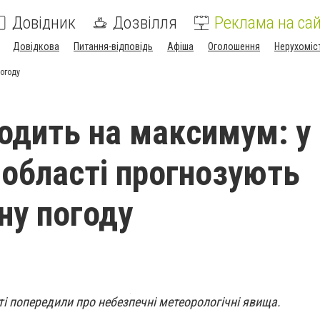
Довідник
Дозвілля
Реклама на сай
Довідкова
Питання-відповідь
Афіша
Оголошення
Нерухоміс
погоду
одить на максимум: у
а області прогнозують
ну погоду
ті попередили про небезпечні метеорологічні явища.