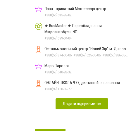
Лава - приватний Монтессорі центр
+380(66)635-99-02
★ BusMaster ★ Переобладнання
Мікроавтобусів №1
+380(67)599-04-04
Офтальмологічний центр “Новий Зір” м. Дніпро
+380(56)374-06-06, +380(67)625-06-06, +380(50)386-06-06
Марія Таролог
+380(63)640-92-32
ОНЛАЙН ШКОЛА 977, дистанційне навчання
+380(99)150-09-77
Додати підприємство