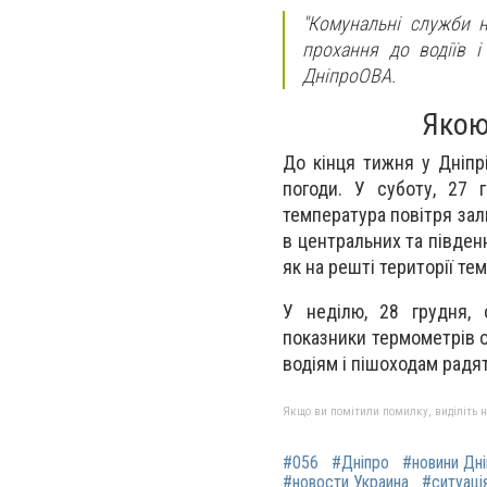
"Комунальні служби н
прохання до водіїв і
ДніпроОВА.
Якою
До кінця тижня у Дніпр
погоди. У суботу, 27 г
температура повітря зал
в центральних та півден
як на решті території т
У неділю, 28 грудня, 
показники термометрів 
водіям і пішоходам рад
Якщо ви помітили помилку, виділіть нео
#056
#Дніпро
#новини Дн
#новости Украина
#ситуація