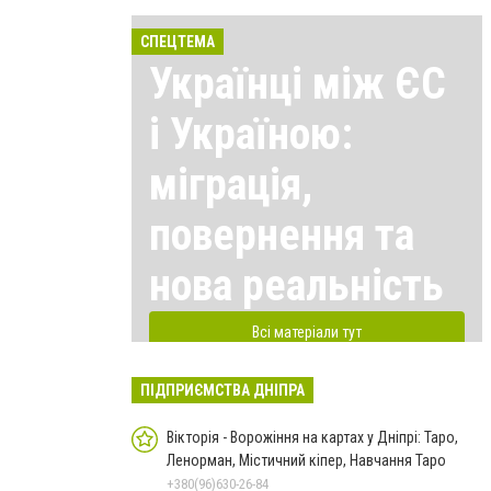
СПЕЦТЕМА
Українці між ЄС
і Україною:
міграція,
повернення та
нова реальність
Всі матеріали тут
ПІДПРИЄМСТВА ДНІПРА
Вікторія - Ворожіння на картах у Дніпрі: Таро,
Ленорман, Містичний кіпер, Навчання Таро
+380(96)630-26-84