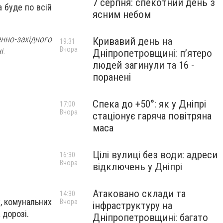
7 серпня: спекотний день з
 буде по всій
ясним небом
енно-західного
Кривавий день на
19:31
Вчора
і.
Дніпропетровщині: п’ятеро
людей загинули та 16 -
поранені
Спека до +50°: як у Дніпрі
17:00
Вчора
стаціонує гаряча повітряна
маса
Цілі вулиці без води: адреси
16:30
Вчора
відключень у Дніпрі
Атаковано склади та
14:30
, комунальних
Вчора
інфраструктуру на
 дорозі.
Дніпропетровщині: багато