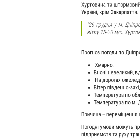
Хуртовина та штормовий 
Україні, крім Закарпаття
"26 грудня у м. Дніпр
вітру 15-20 м/с. Хуртов
Прогноз погоди по Дніпро
Хмарно.
Вночі невеликий, вд
На дорогах ожелед
Вітер південно-захі
Температура по облас
Температура по м. Дн
Причина – переміщення ц
Погодні умови можуть пр
підприємств та руху тран