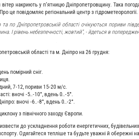
вітер накриють у п'ятницю Дніпропетровщину. Така погода
. Про це повідомляє регіональний центр з гідрометеорології.
о та по Дніпропетровській області очікуються пориви півд
ина. І рівень небезпечності, жовтий",
- йдеться в попереджен
петровській області та м. Дніпро на 26 грудня:
ень помірний сніг.
иця.
дний, 7-12, пориви 15-20 м/с.
ті: вночі -5..-10°, вдень 0..-5°.
іпро: вночі -6..-8°, вдень 0..-2°.
иклону з північного заходу Європи.
извести до ускладнення роботи енергетичних, будівельних
спорту. Одягайтеся тепліше та будьте уважні й обережні на