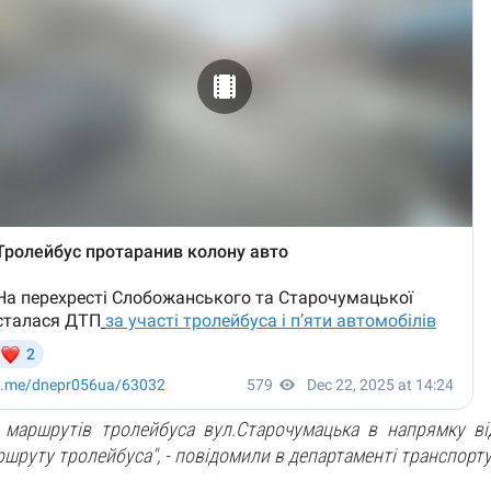
7 маршрутів тролейбуса вул.Старочумацька в напрямку ві
ршруту тролейбуса",
- повідомили в департаменті транспорт