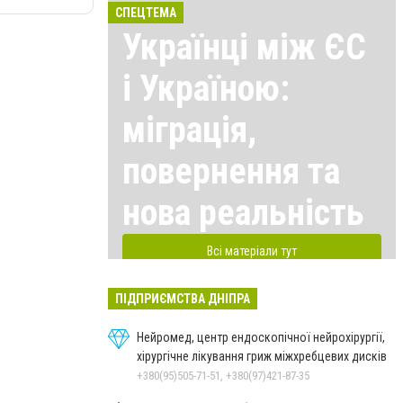
СПЕЦТЕМА
Українці між ЄС
і Україною:
міграція,
повернення та
нова реальність
Всі матеріали тут
ПІДПРИЄМСТВА ДНІПРА
Нейромед, центр ендоскопічної нейрохірургії,
хірургічне лікування гриж міжхребцевих дисків
+380(95)505-71-51, +380(97)421-87-35