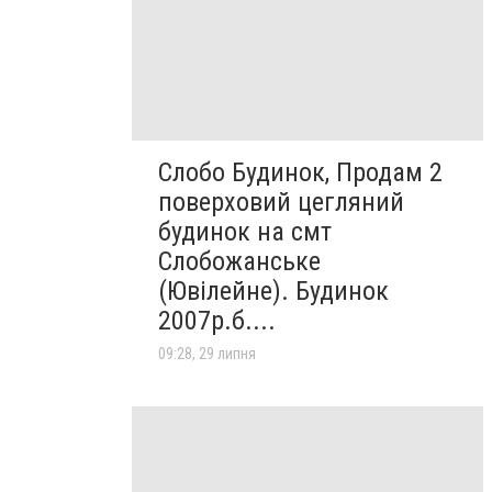
Слобо Будинок, Продам 2
поверховий цегляний
будинок на смт
Слобожанське
(Ювілейне). Будинок
2007р.б....
09:28, 29 липня