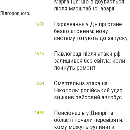
Марганця: що відбувається
після масштабної аварії
ідгородного.
Паркування у Дніпрі стане
16:00
безкоштовним: нову
систему готують до запуску
Павлоград після атаки рф
15:15
залишився без світла: коли
почнуть ремонт
Смертельна атака на
15:04
Нікополь: російський удар
знищив рейсовий автобус
Пенсіонерів у Дніпрі та
14:55
області почали перевіряти:
кому можуть зупинити