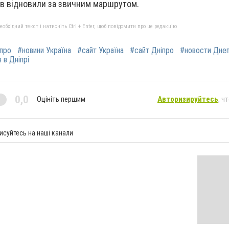
ів відновили за звичним маршрутом.
бхідний текст і натисніть Ctrl + Enter, щоб повідомити про це редакцію
іпро
#новини Україна
#сайт Україна
#сайт Дніпро
#новости Дне
 в Дніпрі
0,0
Оцініть першим
Авторизируйтесь
, ч
исуйтесь на наші канали