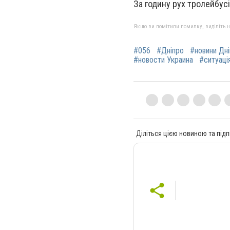
За годину рух тролейбус
Якщо ви помітили помилку, виділіть нео
#056
#Дніпро
#новини Дн
#новости Украина
#ситуація
Діліться цією новиною та підп