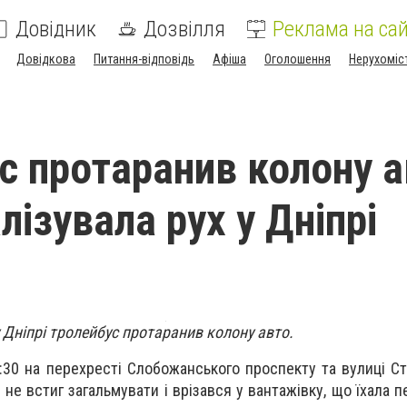
Довідник
Дозвілля
Реклама на сай
Довідкова
Питання-відповідь
Афіша
Оголошення
Нерухоміс
с протаранив колону а
ізувала рух у Дніпрі
у Дніпрі тролейбус протаранив колону авто.
4:30
на перехресті Слобожанського проспекту та вулиці Ст
не встиг загальмувати і врізався у вантажівку, що їхала п