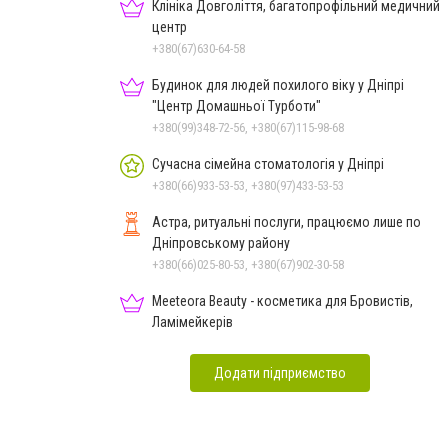
Клініка Довголіття, багатопрофільний медичний
центр
+380(67)630-64-58
Будинок для людей похилого віку у Дніпрі
"Центр Домашньої Турботи"
+380(99)348-72-56, +380(67)115-98-68
Сучасна сімейна стоматологія у Дніпрі
+380(66)933-53-53, +380(97)433-53-53
Астра, ритуальні послуги, працюємо лише по
Дніпровському району
+380(66)025-80-53, +380(67)902-30-58
Meeteora Beauty - косметика для Бровистів,
Ламімейкерів
Додати підприємство