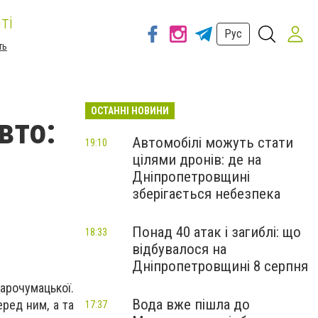
ті
Рус
ть
ОСТАННІ НОВИНИ
вто:
Автомобілі можуть стати
19:10
цілями дронів: де на
Дніпропетровщині
зберігається небезпека
Понад 40 атак і загиблі: що
18:33
відбувалося на
Дніпропетровщині 8 серпня
арочумацької.
Вода вже пішла до
еред ним, а та
17:37