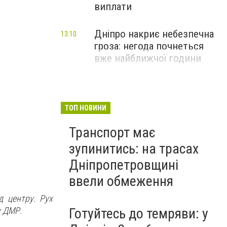
виплати
Дніпро накриє небезпечна
13:10
гроза: негода почнеться
вже найближчої години
ТОП НОВИНИ
Транспорт має
зупинитись: на трасах
Дніпропетровщині
ввели обмеження
д центру. Рух
у ДМР.
Готуйтесь до темряви: у