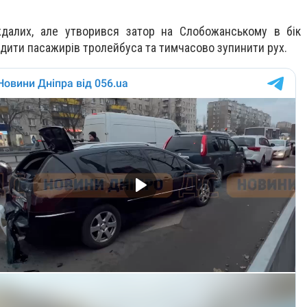
далих, але утворився затор на Слобожанському в бік П
дити пасажирів тролейбуса та тимчасово зупинити рух.