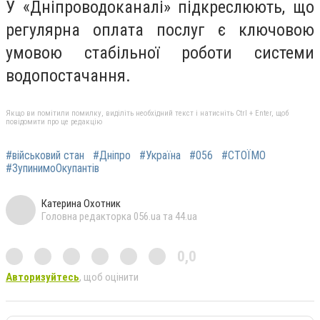
У «Дніпроводоканалі» підкреслюють, що
регулярна оплата послуг є ключовою
умовою стабільної роботи системи
водопостачання.
Якщо ви помітили помилку, виділіть необхідний текст і натисніть Ctrl + Enter, щоб
повідомити про це редакцію
#військовий стан
#Дніпро
#Україна
#056
#СТОЇМО
#ЗупинимоОкупантів
Катерина Охотник
Головна редакторка 056.ua та 44.ua
0,0
Авторизуйтесь
, щоб оцінити