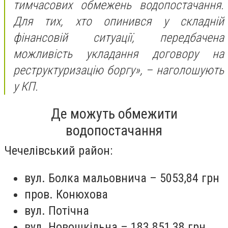
тимчасових обмежень водопостачання.
Для тих, хто опинився у складній
фінансовій ситуації, передбачена
можливість укладання договору на
реструктуризацію боргу»,
– наголошують
у КП.
Де можуть обмежити
водопостачання
Чечелівський район:
вул. Болка мальовнича – 5053,84 грн
пров. Конюхова
вул. Потічна
вул. Новошкільна – 183 851,38 грн