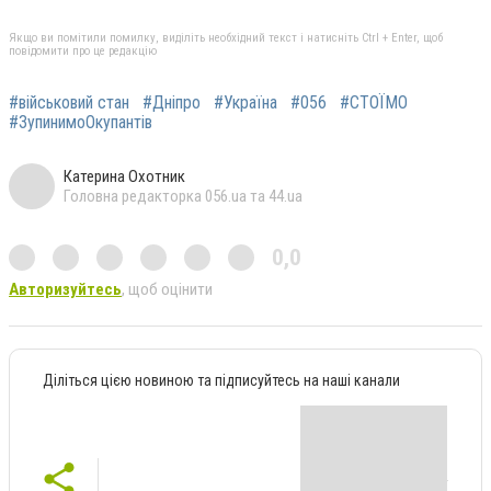
Якщо ви помітили помилку, виділіть необхідний текст і натисніть Ctrl + Enter, щоб
повідомити про це редакцію
#військовий стан
#Дніпро
#Україна
#056
#СТОЇМО
#ЗупинимоОкупантів
Катерина Охотник
Головна редакторка 056.ua та 44.ua
0,0
Авторизуйтесь
, щоб оцінити
Діліться цією новиною та підписуйтесь на наші канали