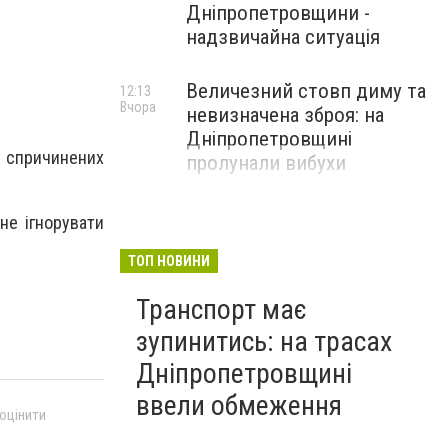
Дніпропетровщини -
надзвичайна ситуація
Величезний стовп диму та
12:13
Вчора
невизначена зброя: на
Дніпропетровщині
 спричинених
пролунали вибухи
не ігнорувати
ТОП НОВИНИ
Транспорт має
зупинитись: на трасах
Дніпропетровщині
ввели обмеження
 оцінити