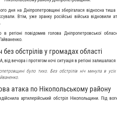
ього дня на Дніпропетровщині зберігалася відносна тиша 
сували. Втім, уже зранку російські війська відновили ат
.
 в регіоні повідомив голова Дніпропетровської обласн
Гайваненко.
ч без обстрілів у громадах області
, від вечора і протягом ночі ситуація в регіоні залишалася
опетровщині було тихо. Без обстрілів ніч минула в усіх
йваненко.
ова атака по Нікопольському району
 здійснила артилерійський обстріл Нікопольщини. Під во