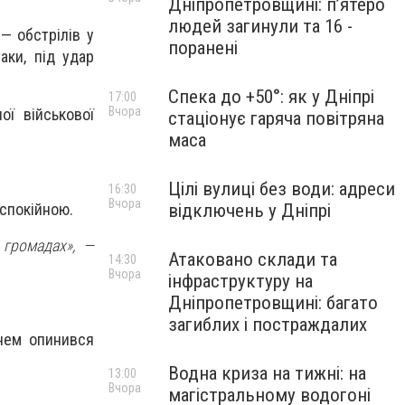
Дніпропетровщині: п’ятеро
людей загинули та 16 -
— обстрілів у
поранені
аки, під удар
Спека до +50°: як у Дніпрі
17:00
Вчора
ої військової
стаціонує гаряча повітряна
маса
Цілі вулиці без води: адреси
16:30
Вчора
 спокійною.
відключень у Дніпрі
 громадах»,
—
Атаковано склади та
14:30
Вчора
інфраструктуру на
Дніпропетровщині: багато
загиблих і постраждалих
гнем опинився
Водна криза на тижні: на
13:00
Вчора
магістральному водогоні