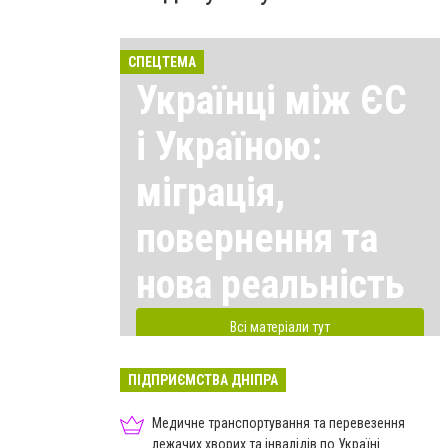
СПЕЦТЕМА
Українці між ЄС
і Україною:
міграція,
повернення та
нова реальність
Всі матеріали тут
ПІДПРИЄМСТВА ДНІПРА
Медичне транспортування та перевезення
лежачих хворих та інвалідів по Україні