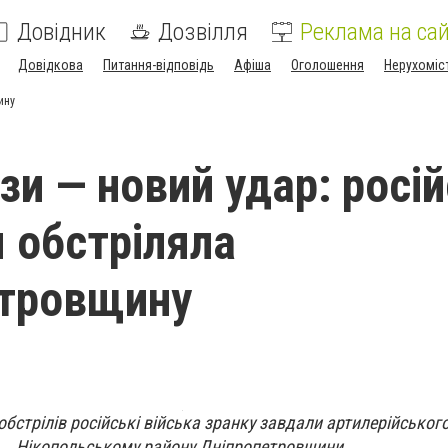
Довідник
Дозвілля
Реклама на сай
Довідкова
Питання-відповідь
Афіша
Оголошення
Нерухоміс
ину
зи — новий удар: росі
я обстріляла
етровщину
 обстрілів російські війська зранку завдали артилерійськог
Нікопольському району Дніпропетровщини.