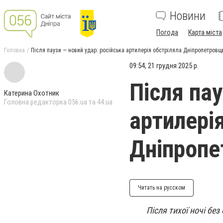
Новини
Погода
Карта міста
Головна
Після паузи — новий удар: російська артилерія обстріляла Дніпропетровщ
09:54, 21 грудня 2025 р.
Після пау
Катерина Охотник
Головна редакторка 056.ua та 44.ua
артилері
Дніпроп
Читать на русском
Після тихої ночі без