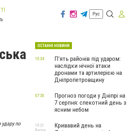
ті
Рус
ть
ОСТАННІ НОВИНИ
йська
П’ять районів під ударом:
10:34
наслідки нічної атаки
дронами та артилерією на
Дніпропетровщину
Прогноз погоди у Дніпрі на
07:30
7 серпня: спекотний день з
ясним небом
о удару по
Кривавий день на
19:31
Вчора