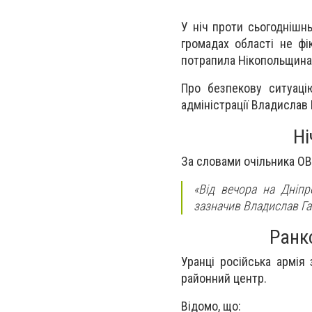
У ніч проти сьогоднішн
громадах області не фік
потрапила Нікопольщина
Про безпекову ситуацію
адміністрації Владислав 
Ні
За словами очільника ОВА
«Від вечора на Дніпр
зазначив Владислав Га
Ранк
Уранці російська армія
районний центр.
Відомо, що: