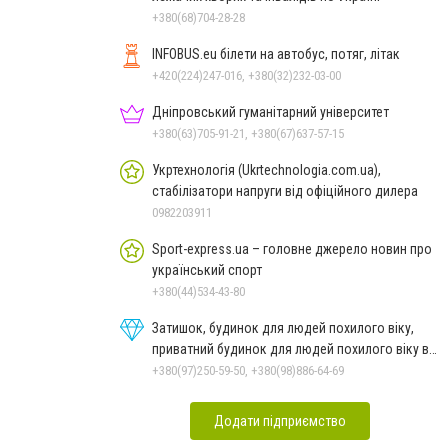
+380(68)704-28-28
INFOBUS.eu білети на автобус, потяг, літак
+420(224)247-016, +380(32)232-03-00
Дніпровський гуманітарний університет
+380(63)705-91-21, +380(67)637-57-15
Укртехнологія (Ukrtechnologia.com.ua),
стабілізатори напруги від офіційного дилера
0982203911
Sport-express.ua – головне джерело новин про
український спорт
+380(44)534-43-80
Затишок, будинок для людей похилого віку,
приватний будинок для людей похилого віку в
Дніпрі
+380(97)250-59-50, +380(98)886-64-69
Додати підприємство