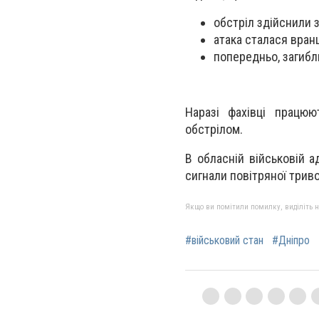
обстріл здійснили з
атака сталася вран
попередньо, загибл
Наразі фахівці працюю
обстрілом.
В обласній військовій а
сигнали повітряної трив
Якщо ви помітили помилку, виділіть нео
#військовий стан
#Дніпро