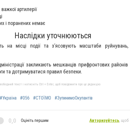
 важкої артилерії
ці
их і поранених немає
Наслідки уточнюються
ть на місці події та з’ясовують масштаби руйнувань,
дміністрації закликають мешканців прифронтових районів 
оги та дотримуватися правил безпеки.
бхідний текст і натисніть Ctrl + Enter, щоб повідомити про це редакцію
#Україна
#056
#СТОЇМО
#ЗупинимоОкупантів
0,0
Оцініть першим
Авторизуйтесь
, щоб