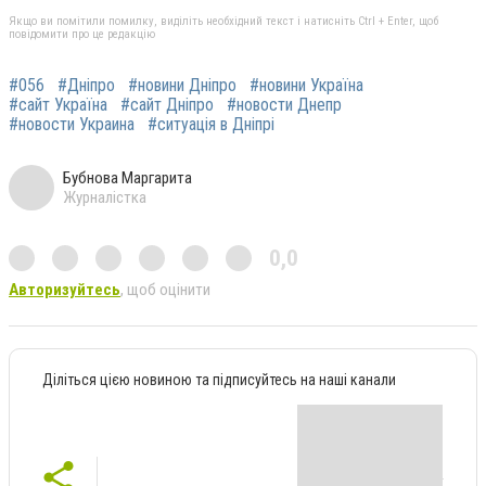
Якщо ви помітили помилку, виділіть необхідний текст і натисніть Ctrl + Enter, щоб
повідомити про це редакцію
#056
#Дніпро
#новини Дніпро
#новини Україна
#сайт Україна
#сайт Дніпро
#новости Днепр
#новости Украина
#ситуація в Дніпрі
Бубнова Маргарита
Журналістка
0,0
Авторизуйтесь
, щоб оцінити
Діліться цією новиною та підписуйтесь на наші канали