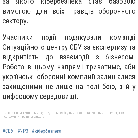
за якого кібербезпека стає базовою
вимогою для всіх гравців оборонного
сектору.
Учасники події подякували команді
Ситуаційного центру СБУ за експертизу та
відкритість до взаємодії з бізнесом.
Робота в цьому напрямі триватиме, аби
українські оборонні компанії залишалися
захищеними не лише на полі бою, а й у
цифровому середовищі.
Якщо ви помітили помилку, виділіть необхідний текст і натисніть Ctrl + Enter, щоб
повідомити про це редакцію
#СБУ
#УРЗ
#кібербезпека