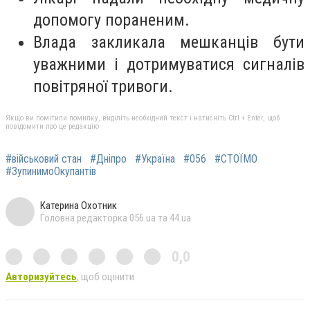
допомогу пораненим.
Влада закликала мешканців бути
уважними і дотримуватися сигналів
повітряної тривоги.
Якщо ви помітили помилку, виділіть необхідний текст і натисніть Ctrl + Enter, щоб
повідомити про це редакцію
#військовий стан
#Дніпро
#Україна
#056
#СТОЇМО
#ЗупинимоОкупантів
Катерина Охотник
Головна редакторка 056.ua та 44.ua
0,0
Авторизуйтесь
, щоб оцінити